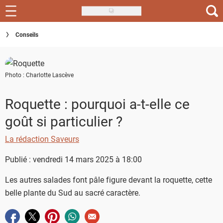
Skip
to
Recettes
Conseils
main
content
Inspirations
Photo : Charlotte Lascève
Conseils
Menu de la semaine
Roquette : pourquoi a-t-elle ce
goût si particulier ?
Actus
La rédaction Saveurs
Téléchargez l'app Saveurs Recettes
Publié : vendredi 14 mars 2025 à 18:00
Index des recettes
Les autres salades font pâle figure devant la roquette, cette
Guide d'achat
belle plante du Sud au sacré caractère.
Partager sur facebook
Partager sur twitter
Partager sur pinterest
Partager sur whatsapp
Envoyer à un ami