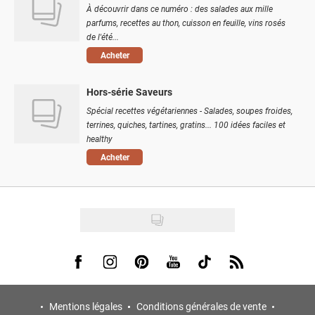
À découvrir dans ce numéro : des salades aux mille
parfums, recettes au thon, cuisson en feuille, vins rosés
de l'été...
Acheter
Hors-série Saveurs
Spécial recettes végétariennes - Salades, soupes froides,
terrines, quiches, tartines, gratins... 100 idées faciles et
healthy
Acheter
Visit us on Facebook
Visit us on Instagram
Visit us on Pinterest
Visit us on Youtube
Visit us on Tiktok
Visit us on Rss
Mentions légales
Conditions générales de vente