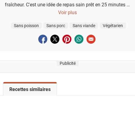
fraîcheur. C'est une idée de repas sain prêt en 25 minutes et
qui change des pâtes !
Voir plus
Sans poisson
Sans porc
Sans viande
Végétarien
Partager sur facebook
Partager sur twitter
Partager sur pinterest
Partager sur whatsapp
Envoyer à un ami
Publicité
V
Recettes similaires
o
i
r
l
a