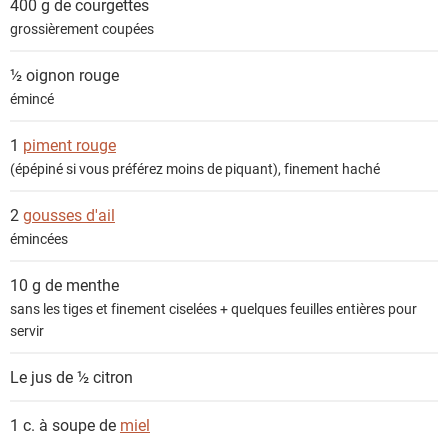
400 g de
courgettes
s
grossièrement coupées
½
oignon rouge
émincé
1
piment rouge
(épépiné si vous préférez moins de piquant), finement haché
2
gousses d'ail
émincées
10 g de
menthe
sans les tiges et finement ciselées + quelques feuilles entières pour
servir
Le jus de ½
citron
1 c. à soupe de
miel