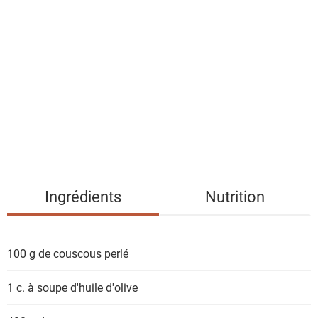
l
i
s
t
e
d
e
s
i
n
g
Ingrédients
Nutrition
r
é
d
100 g de
couscous perlé
i
e
1 c. à soupe
d'huile d'olive
n
t