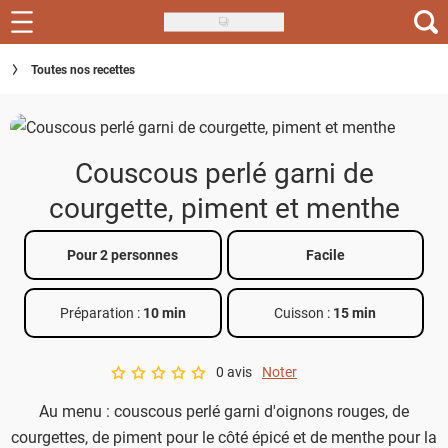
Skip
to
Recettes
Toutes nos recettes
main
content
Inspirations
Conseils
Couscous perlé garni de
Menu de la semaine
courgette, piment et menthe
Actus
Pour 2 personnes
Facile
Téléchargez l'app Saveurs Recettes
Préparation :
10 min
Cuisson :
15 min
Index des recettes
0 avis
Noter
Guide d'achat
A star rating of 0 out of 5.
Au menu : couscous perlé garni d'oignons rouges, de
courgettes, de piment pour le côté épicé et de menthe pour la