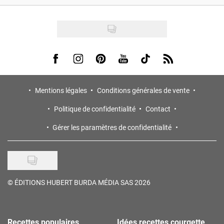
Visit us on Facebook
Visit us on Instagram
Visit us on Pinterest
Visit us on Youtube
Visit us on Tiktok
Visit us on Rss
Mentions légales
Conditions générales de vente
Politique de confidentialité
Contact
Gérer les paramètres de confidentialité
©
ÉDITIONS HUBERT BURDA MÉDIA SAS 2026
Recettes populaires
Idées recettes courgette