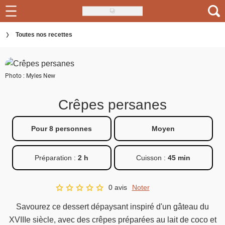
Skip
to
Recettes
Toutes nos recettes
main
content
Inspirations
Photo : Myles New
Conseils
Menu de la semaine
Crêpes persanes
Actus
Pour 8 personnes
Moyen
Téléchargez l'app Saveurs Recettes
Préparation :
2 h
Cuisson :
45 min
Index des recettes
0 avis
Noter
Guide d'achat
A star rating of 0 out of 5.
Savourez ce dessert dépaysant inspiré d'un gâteau du
XVIIIe siècle, avec des crêpes préparées au lait de coco et