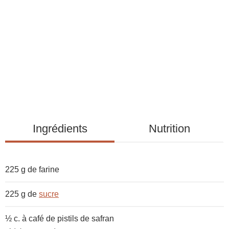
i
s
t
e
d
e
s
i
n
g
Ingrédients
Nutrition
r
é
d
225 g de
farine
i
e
225 g de
sucre
n
t
½ c. à café de pistils de
safran
s