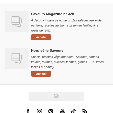
Saveurs Magazine n° 325
À découvrir dans ce numéro : des salades aux mille
parfums, recettes au thon, cuisson en feuille, vins
rosés de l'été...
Acheter
Hors-série Saveurs
Spécial recettes végétariennes - Salades, soupes
froides, terrines, quiches, tartines, gratins... 100 idées
faciles et healthy
Acheter
Visit us on Facebook
Visit us on Instagram
Visit us on Pinterest
Visit us on Youtube
Visit us on Tiktok
Visit us on Rss