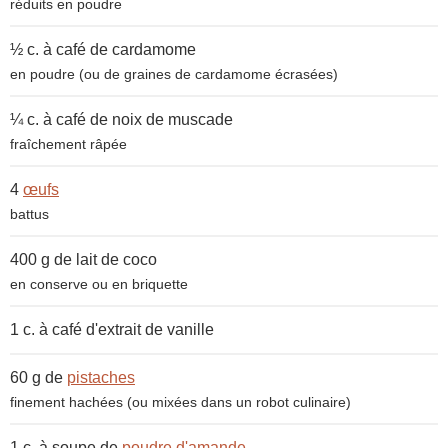
réduits en poudre
½ c. à café de
cardamome
en poudre (ou de graines de cardamome écrasées)
¼ c. à café de
noix de muscade
fraîchement râpée
4
œufs
battus
400 g de
lait de coco
en conserve ou en briquette
1 c. à café
d'extrait de vanille
60 g de
pistaches
finement hachées (ou mixées dans un robot culinaire)
1 c. à soupe de
poudre d'amande