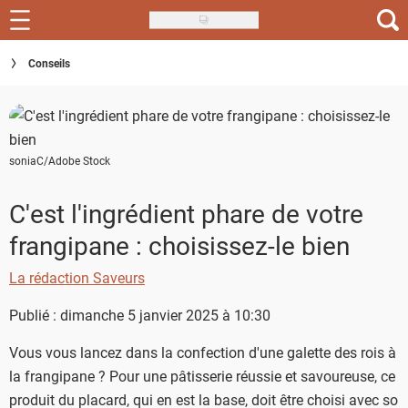
Skip
to
Recettes
Conseils
main
content
Inspirations
Conseils
soniaC/Adobe Stock
Menu de la semaine
C'est l'ingrédient phare de votre
Actus
frangipane : choisissez-le bien
Téléchargez l'app Saveurs Recettes
La rédaction Saveurs
Index des recettes
Publié : dimanche 5 janvier 2025 à 10:30
Guide d'achat
Vous vous lancez dans la confection d'une galette des rois à
la frangipane ? Pour une pâtisserie réussie et savoureuse, ce
produit du placard, qui en est la base, doit être choisi avec soin