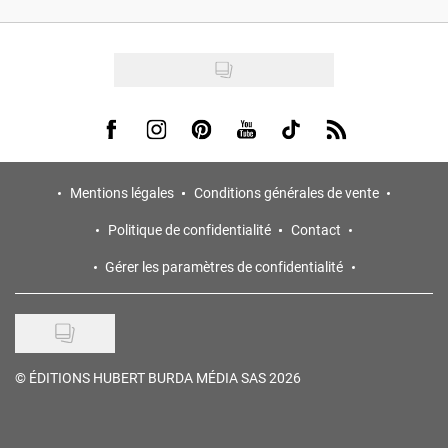
Visit us on Facebook
Visit us on Instagram
Visit us on Pinterest
Visit us on Youtube
Visit us on Tiktok
Visit us on Rss
Mentions légales
Conditions générales de vente
Politique de confidentialité
Contact
Gérer les paramètres de confidentialité
©
ÉDITIONS HUBERT BURDA MÉDIA SAS 2026