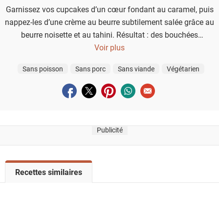
Garnissez vos cupcakes d’un cœur fondant au caramel, puis
nappez-les d’une crème au beurre subtilement salée grâce au
beurre noisette et au tahini. Résultat : des bouchées
irrésistibles qui voleront la vedette à n’importe quelle fête !
Voir plus
Sans poisson
Sans porc
Sans viande
Végétarien
Partager sur facebook
Partager sur twitter
Partager sur pinterest
Partager sur whatsapp
Envoyer à un ami
Publicité
V
Recettes similaires
o
i
r