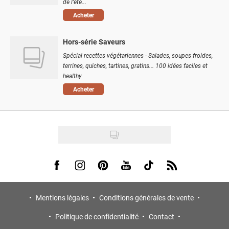
de l'été...
Acheter
Hors-série Saveurs
Spécial recettes végétariennes - Salades, soupes froides,
terrines, quiches, tartines, gratins... 100 idées faciles et
healthy
Acheter
Visit us on Facebook
Visit us on Instagram
Visit us on Pinterest
Visit us on Youtube
Visit us on Tiktok
Visit us on Rss
Mentions légales
Conditions générales de vente
Politique de confidentialité
Contact