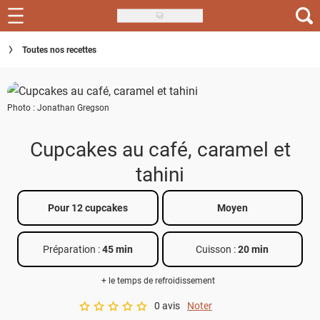
Skip
to
Recettes
Toutes nos recettes
main
content
Inspirations
Photo : Jonathan Gregson
Conseils
Menu de la semaine
Cupcakes au café, caramel et
tahini
Actus
Téléchargez l'app Saveurs Recettes
Pour 12 cupcakes
Moyen
Index des recettes
Préparation :
45 min
Cuisson :
20 min
Guide d'achat
+ le temps de refroidissement
0 avis
Noter
A star rating of 0 out of 5.