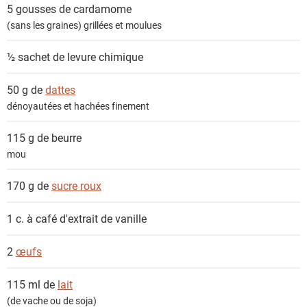
e
5 gousses de
cardamome
n
(sans les graines) grillées et moulues
t
s
½ sachet de
levure chimique
50 g de
dattes
dénoyautées et hachées finement
115 g de
beurre
mou
170 g de
sucre roux
1 c. à café
d'extrait de vanille
2
œufs
115 ml de
lait
(de vache ou de soja)