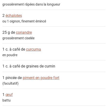
i
grossièrement râpées dans la longueur
e
n
2
échalotes
t
ou 1 oignon, finement émincé
s
25 g de
coriandre
grossièrement ciselée
1 c. à café de
curcuma
en poudre
1 c. à café de
graines de cumin
1 pincée de
piment en poudre fort
(facultatif)
1
œuf
battu