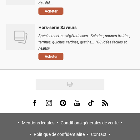
de l'été...
Acheter
Hors-série Saveurs
Spécial recettes végétariennes - Salades, soupes froides,
terrines, quiches, tartines, gratins... 100 idées faciles et
healthy
Acheter
Visit us on Facebook
Visit us on Instagram
Visit us on Pinterest
Visit us on Youtube
Visit us on Tiktok
Visit us on Rss
Mentions légales
Conditions générales de vente
Politique de confidentialité
Contact