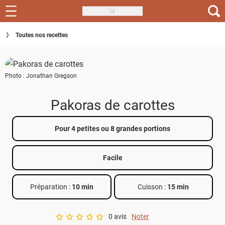
Skip
to
Recettes
Toutes nos recettes
main
content
Inspirations
Photo : Jonathan Gregson
Conseils
Menu de la semaine
Pakoras de carottes
Actus
Pour 4 petites ou 8 grandes portions
Téléchargez l'app Saveurs Recettes
Facile
Index des recettes
Préparation :
10 min
Cuisson :
15 min
Guide d'achat
0 avis
Noter
A star rating of 0 out of 5.