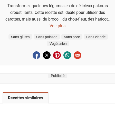
Transformez quelques légumes en de délicieux pakoras
croustillants. Cette recette est idéale pour utiliser des
carottes, mais aussi du brocoli, du chou-fleur, des haricots
verts, des courgettes ou du chou.
Voir plus
Sans gluten
Sans poisson
Sans porc
Sans viande
Végétarien
Partager sur facebook
Partager sur twitter
Partager sur pinterest
Partager sur whatsapp
Envoyer à un ami
Publicité
V
Recettes similaires
o
i