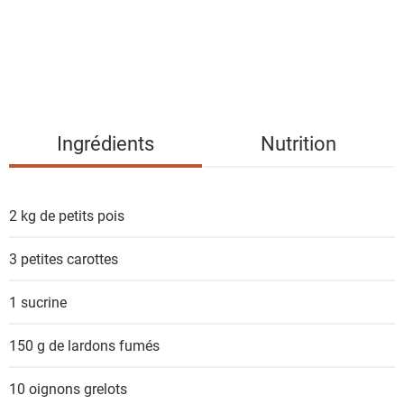
d
e
s
i
n
g
Ingrédients
Nutrition
r
é
d
2 kg de
petits pois
i
e
3
petites carottes
n
t
1
sucrine
s
150 g de
lardons fumés
10
oignons grelots