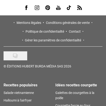
Visit us on Facebook
Visit us on Instagram
Visit us on Pinterest
Visit us on Youtube
Visit us on Tiktok
Visit us on Rss
Mentions légales
Conditions générales de vente
Politique de confidentialité
Contact
Gérer les paramètres de confidentialité
©
ÉDITIONS HUBERT BURDA MÉDIA SAS 2026
Recettes populaires
Idées recettes courgette
Salade vietnamienne
Galettes de courgettes à la
poêle
Halloumi à l'airfryer
Courgette farcie au four