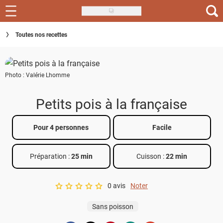
Skip
to
Recettes
Toutes nos recettes
main
content
Inspirations
Photo : Valérie Lhomme
Conseils
Menu de la semaine
Petits pois à la française
Actus
Pour 4 personnes
Facile
Téléchargez l'app Saveurs Recettes
Préparation :
25 min
Cuisson :
22 min
Index des recettes
0 avis
Noter
Guide d'achat
A star rating of 0 out of 5.
Sans poisson