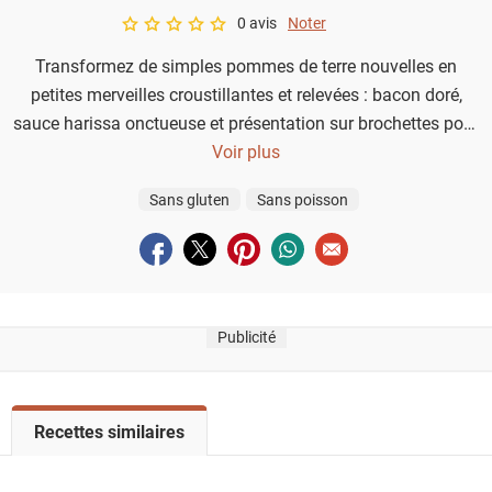
0 avis
Noter
A star rating of 0 out of 5.
Transformez de simples pommes de terre nouvelles en
petites merveilles croustillantes et relevées : bacon doré,
sauce harissa onctueuse et présentation sur brochettes pour
un apéritif festif qui impressionnera vos convives.
Voir plus
Sans gluten
Sans poisson
Partager sur facebook
Partager sur twitter
Partager sur pinterest
Partager sur whatsapp
Envoyer à un ami
Publicité
V
Recettes similaires
o
i