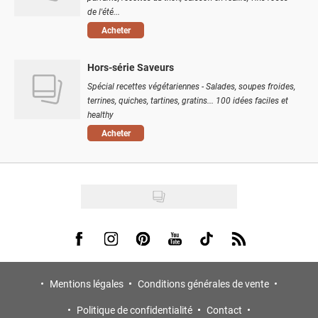
de l'été...
Acheter
Hors-série Saveurs
Spécial recettes végétariennes - Salades, soupes froides,
terrines, quiches, tartines, gratins... 100 idées faciles et
healthy
Acheter
Visit us on Facebook
Visit us on Instagram
Visit us on Pinterest
Visit us on Youtube
Visit us on Tiktok
Visit us on Rss
Mentions légales
Conditions générales de vente
Politique de confidentialité
Contact