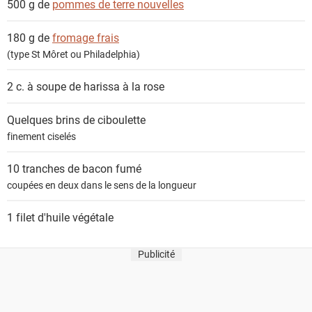
500 g de
pommes de terre nouvelles
i
e
180 g de
fromage frais
n
(type St Môret ou Philadelphia)
t
s
2 c. à soupe de
harissa à la rose
Quelques brins de
ciboulette
finement ciselés
10 tranches de
bacon fumé
coupées en deux dans le sens de la longueur
1 filet
d'huile végétale
Publicité