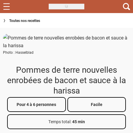
Skip
to
Recettes
Toutes nos recettes
main
content
Inspirations
Conseils
Photo : Hasselblad
Menu de la semaine
Pommes de terre nouvelles
Actus
enrobées de bacon et sauce à la
Téléchargez l'app Saveurs Recettes
harissa
Index des recettes
Pour 4 à 6 personnes
Facile
Guide d'achat
Temps total
:
45 min