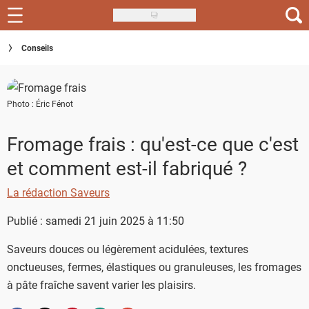
Skip
to
Recettes
Conseils
main
content
Inspirations
Photo : Éric Fénot
Conseils
Menu de la semaine
Fromage frais : qu'est-ce que c'est
et comment est-il fabriqué ?
Actus
La rédaction Saveurs
Téléchargez l'app Saveurs Recettes
Publié : samedi 21 juin 2025 à 11:50
Index des recettes
Saveurs douces ou légèrement acidulées, textures
Guide d'achat
onctueuses, fermes, élastiques ou granuleuses, les fromages
à pâte fraîche savent varier les plaisirs.