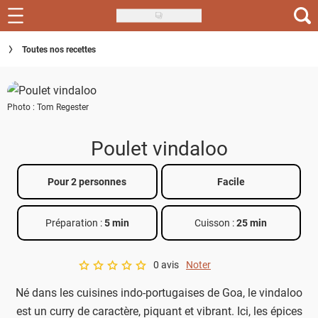
Skip
to
Recettes
Toutes nos recettes
main
content
Inspirations
Photo : Tom Regester
Conseils
Menu de la semaine
Poulet vindaloo
Actus
Pour 2 personnes
Facile
Téléchargez l'app Saveurs Recettes
Préparation :
5 min
Cuisson :
25 min
Index des recettes
0 avis
Noter
Guide d'achat
A star rating of 0 out of 5.
Né dans les cuisines indo-portugaises de Goa, le vindaloo
est un curry de caractère, piquant et vibrant. Ici, les épices