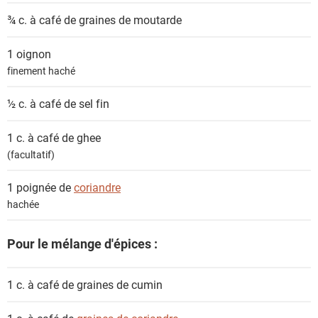
s
¾ c. à café de graines de
moutarde
1
oignon
finement haché
½ c. à café de
sel fin
1 c. à café de
ghee
(facultatif)
1 poignée de
coriandre
hachée
Pour le mélange d'épices :
1 c. à café de
graines de cumin