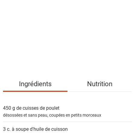
l
i
s
t
e
d
e
s
i
n
g
Ingrédients
Nutrition
r
é
d
450 g de
cuisses de poulet
i
désossées et sans peau, coupées en petits morceaux
e
n
3 c. à soupe
d'huile de cuisson
t