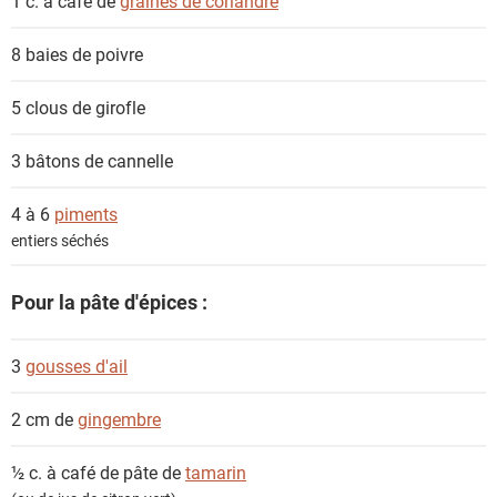
1 c. à café de
graines de coriandre
8
baies de poivre
5
clous de girofle
3
bâtons de cannelle
4 à 6
piments
entiers séchés
Pour la pâte d'épices :
3
gousses d'ail
2 cm de
gingembre
½ c. à café de pâte de
tamarin