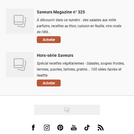
Saveurs Magazine n° 325
À découvrir dans ce numéro : des salades aux mille
parfums, recettes au thon, cuisson en feuille, vins rosés
de l'été...
Acheter
Hors-série Saveurs
Spécial recettes végétariennes - Salades, soupes froides,
terrines, quiches, tartines, gratins... 100 idées faciles et
healthy
Acheter
Visit us on Facebook
Visit us on Instagram
Visit us on Pinterest
Visit us on Youtube
Visit us on Tiktok
Visit us on Rss