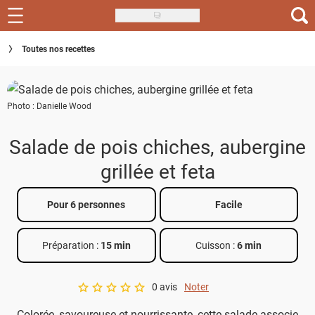
Skip
to
Recettes
Toutes nos recettes
main
content
Inspirations
Photo : Danielle Wood
Conseils
Menu de la semaine
Salade de pois chiches, aubergine
grillée et feta
Actus
Téléchargez l'app Saveurs Recettes
Pour 6 personnes
Facile
Index des recettes
Préparation :
15 min
Cuisson :
6 min
Guide d'achat
0 avis
Noter
A star rating of 0 out of 5.
Colorée, savoureuse et nourrissante, cette salade associe