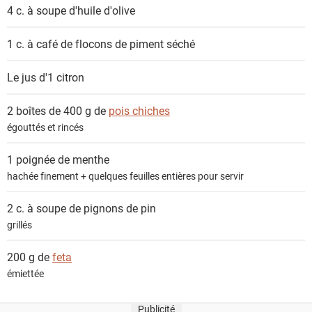
n
4 c. à soupe
d'huile d'olive
t
s
1 c. à café de
flocons de piment séché
Le jus d'1
citron
2 boîtes de 400 g de
pois chiches
égouttés et rincés
1 poignée de
menthe
hachée finement + quelques feuilles entières pour servir
2 c. à soupe de
pignons de pin
grillés
200 g de
feta
émiettée
Publicité