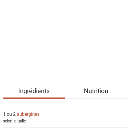
a
l
i
s
t
e
d
e
s
i
n
g
Ingrédients
Nutrition
r
é
d
1 ou 2
aubergines
i
selon la taille
e