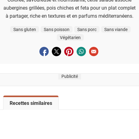
aubergines grillées, pois chiches et feta pour un plat complet
à partager, riche en textures et en parfums méditerranéens.
Sans gluten
Sans poisson
Sans porc
Sans viande
Végétarien
Partager sur facebook
Partager sur twitter
Partager sur pinterest
Partager sur whatsapp
Envoyer à un ami
Publicité
V
Recettes similaires
o
i
r
l