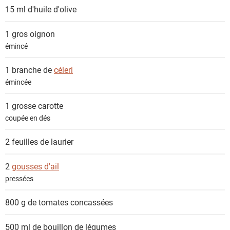
e
15 ml
d'huile d'olive
n
t
1 gros
oignon
s
émincé
1 branche de
céleri
émincée
1 grosse
carotte
coupée en dés
2 feuilles de
laurier
2
gousses d'ail
pressées
800 g de
tomates concassées
500 ml de
bouillon de légumes