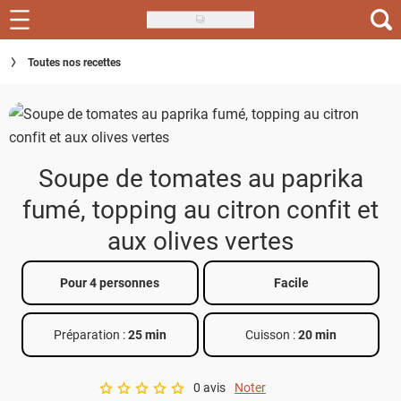
Skip
to
Recettes
Toutes nos recettes
main
content
Inspirations
Conseils
Soupe de tomates au paprika
Menu de la semaine
fumé, topping au citron confit et
Actus
aux olives vertes
Téléchargez l'app Saveurs Recettes
Pour 4 personnes
Facile
Index des recettes
Préparation :
25 min
Cuisson :
20 min
Guide d'achat
0 avis
Noter
A star rating of 0 out of 5.