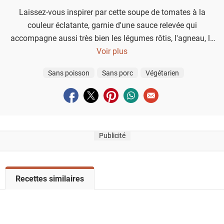
Laissez-vous inspirer par cette soupe de tomates à la
couleur éclatante, garnie d'une sauce relevée qui
accompagne aussi très bien les légumes rôtis, l'agneau, le
poisson ou le poulet.
Voir plus
Sans poisson
Sans porc
Végétarien
Partager sur facebook
Partager sur twitter
Partager sur pinterest
Partager sur whatsapp
Envoyer à un ami
Publicité
V
Recettes similaires
o
i
r