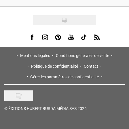
Visit us on Facebook
Visit us on Instagram
Visit us on Pinterest
Visit us on Youtube
Visit us on Tiktok
Visit us on Rss
Mentions légales
Conditions générales de vente
Politique de confidentialité
Contact
Gérer les paramètres de confidentialité
©
ÉDITIONS HUBERT BURDA MÉDIA SAS 2026