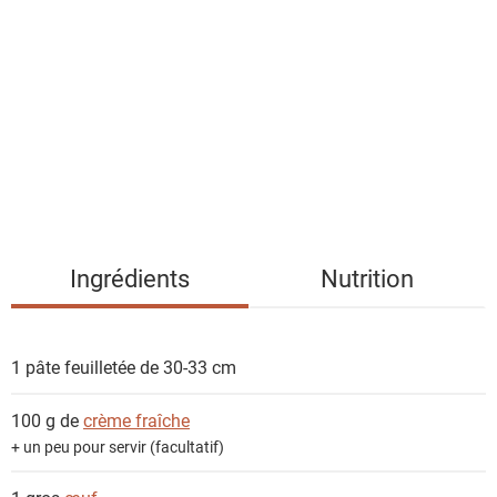
i
s
t
e
d
e
s
i
n
g
Ingrédients
Nutrition
r
é
d
1
pâte feuilletée de 30-33 cm
i
e
100 g de
crème fraîche
n
+ un peu pour servir (facultatif)
t
s