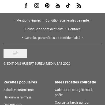
Visit us on Facebook
Visit us on Instagram
Visit us on Pinterest
Visit us on Youtube
Visit us on Tiktok
Visit us on Rss
Mentions légales
Conditions générales de vente
Politique de confidentialité
Contact
Gérer les paramètres de confidentialité
©
ÉDITIONS HUBERT BURDA MÉDIA SAS 2026
Recettes populaires
Idées recettes courgette
Salade vietnamienne
Galettes de courgettes à la
poêle
Halloumi à l'airfryer
Courgette farcie au four
One pot orzo