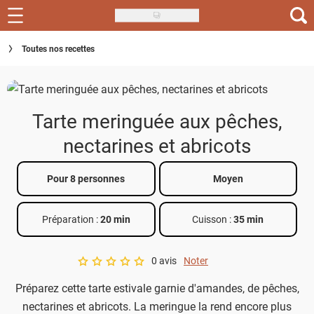
Skip
to
Recettes
Toutes nos recettes
main
content
Inspirations
Conseils
Tarte meringuée aux pêches,
Menu de la semaine
nectarines et abricots
Actus
Pour 8 personnes
Moyen
Téléchargez l'app Saveurs Recettes
Préparation :
20 min
Cuisson :
35 min
Index des recettes
0 avis
Noter
Guide d'achat
A star rating of 0 out of 5.
Préparez cette tarte estivale garnie d'amandes, de pêches,
nectarines et abricots. La meringue la rend encore plus