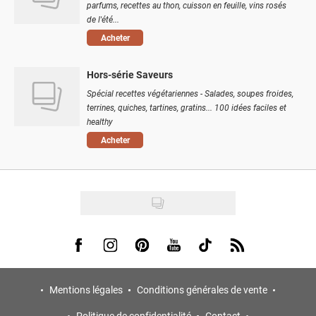
parfums, recettes au thon, cuisson en feuille, vins rosés
de l'été...
Acheter
Hors-série Saveurs
Spécial recettes végétariennes - Salades, soupes froides,
terrines, quiches, tartines, gratins... 100 idées faciles et
healthy
Acheter
Visit us on Facebook
Visit us on Instagram
Visit us on Pinterest
Visit us on Youtube
Visit us on Tiktok
Visit us on Rss
Mentions légales
Conditions générales de vente
Politique de confidentialité
Contact