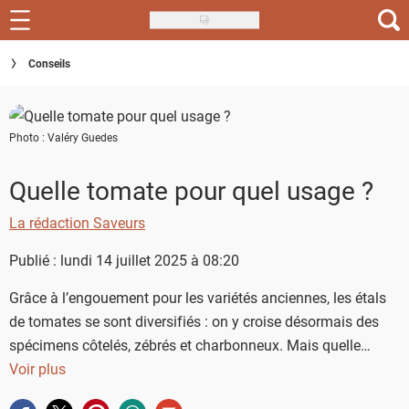
Skip
to
Recettes
Conseils
main
content
Inspirations
Photo : Valéry Guedes
Conseils
Menu de la semaine
Quelle tomate pour quel usage ?
Actus
La rédaction Saveurs
Publié : lundi 14 juillet 2025 à 08:20
Téléchargez l'app Saveurs Recettes
Grâce à l’engouement pour les variétés anciennes, les étals
Index des recettes
de tomates se sont diversifiés : on y croise désormais des
Guide d'achat
spécimens côtelés, zébrés et charbonneux. Mais quelle
variété utiliser pour quelle recette ? On fait le point.
Voir plus