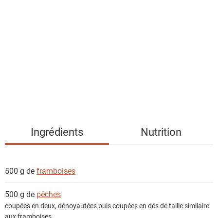
i
s
t
e
d
e
s
i
n
g
Ingrédients
Nutrition
r
é
d
500 g de
framboises
i
e
500 g de
pêches
n
coupées en deux, dénoyautées puis coupées en dés de taille similaire
t
aux framboises