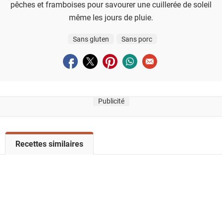
pêches et framboises pour savourer une cuillerée de soleil
même les jours de pluie.
Sans gluten
Sans porc
Partager sur facebook
Partager sur twitter
Partager sur pinterest
Partager sur whatsapp
Envoyer à un ami
Publicité
V
Recettes similaires
o
i
r
l
a
l