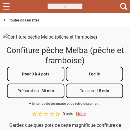
Skip
to
Recettes
Toutes nos recettes
main
content
Inspirations
Conseils
Confiture pêche Melba (pêche et
Menu de la semaine
framboise)
Actus
Pour 3 à 4 pots
Facile
Téléchargez l'app Saveurs Recettes
Préparation :
30 min
Cuisson :
15 min
Index des recettes
+ le temps de trempage et de refroidissement
Guide d'achat
0 avis
Noter
A star rating of 0 out of 5.
Gardez quelques pots de cette magnifique confiture de