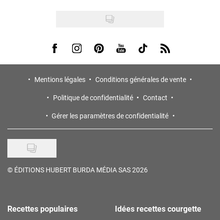
Visit us on Facebook
Visit us on Instagram
Visit us on Pinterest
Visit us on Youtube
Visit us on Tiktok
Visit us on Rss
Mentions légales
Conditions générales de vente
Politique de confidentialité
Contact
Gérer les paramètres de confidentialité
©
ÉDITIONS HUBERT BURDA MÉDIA SAS 2026
Recettes populaires
Idées recettes courgette