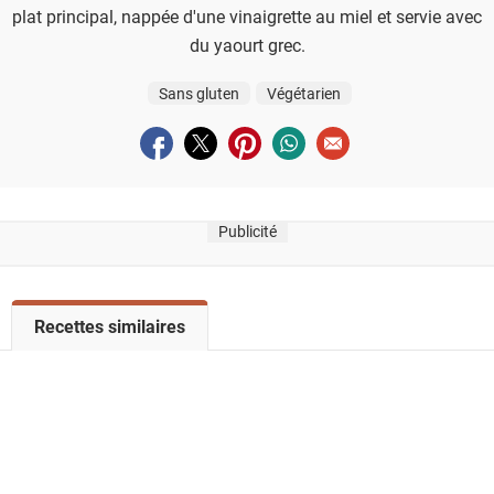
plat principal, nappée d'une vinaigrette au miel et servie avec
du yaourt grec.
Sans gluten
Végétarien
Partager sur facebook
Partager sur twitter
Partager sur pinterest
Partager sur whatsapp
Envoyer à un ami
Publicité
V
Recettes similaires
o
i
r
l
a