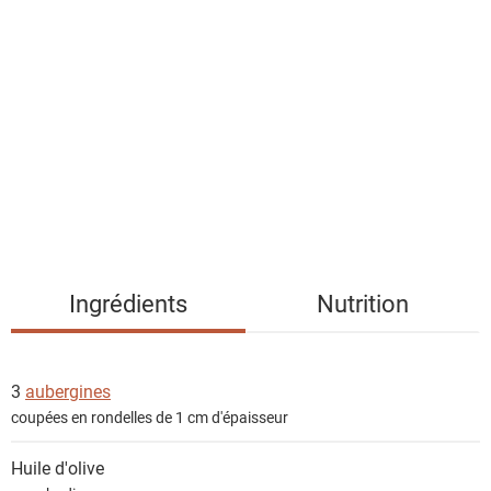
l
i
s
t
e
d
e
s
i
n
g
Ingrédients
Nutrition
r
é
d
3
aubergines
i
coupées en rondelles de 1 cm d'épaisseur
e
n
Huile d'olive
t