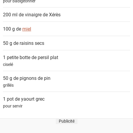
pour badigeonner
s
200 ml de
vinaigre de Xérès
100 g de
miel
50 g de
raisins secs
1 petite botte de
persil plat
ciselé
50 g de
pignons de pin
grillés
1 pot de
yaourt grec
pour servir
Publicité