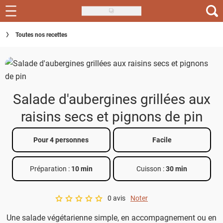
Skip
to
Recettes
Toutes nos recettes
main
content
Inspirations
Conseils
Salade d'aubergines grillées aux
Menu de la semaine
raisins secs et pignons de pin
Actus
Pour 4 personnes
Facile
Téléchargez l'app Saveurs Recettes
Index des recettes
Préparation :
10 min
Cuisson :
30 min
Guide d'achat
0 avis
Noter
A star rating of 0 out of 5.
Une salade végétarienne simple, en accompagnement ou en