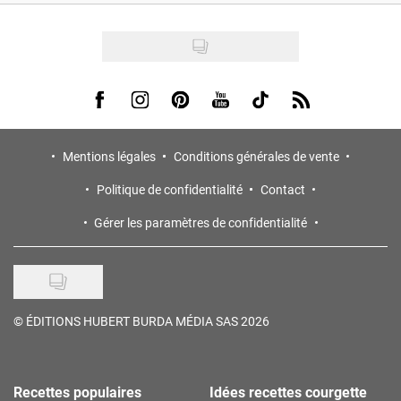
Visit us on Facebook
Visit us on Instagram
Visit us on Pinterest
Visit us on Youtube
Visit us on Tiktok
Visit us on Rss
Mentions légales
Conditions générales de vente
Politique de confidentialité
Contact
Gérer les paramètres de confidentialité
©
ÉDITIONS HUBERT BURDA MÉDIA SAS 2026
Recettes populaires
Idées recettes courgette