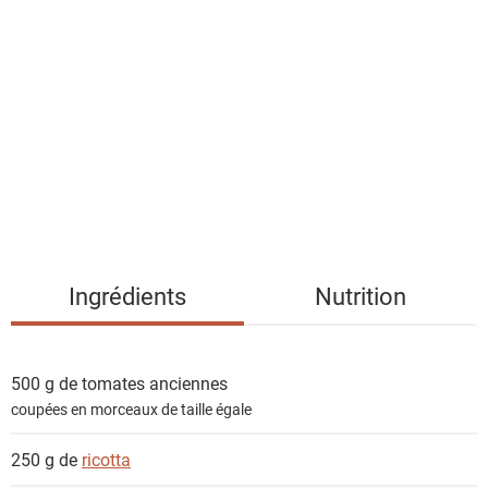
i
s
t
e
d
e
s
i
n
g
Ingrédients
Nutrition
r
é
d
500 g de
tomates anciennes
i
coupées en morceaux de taille égale
e
n
250 g de
ricotta
t