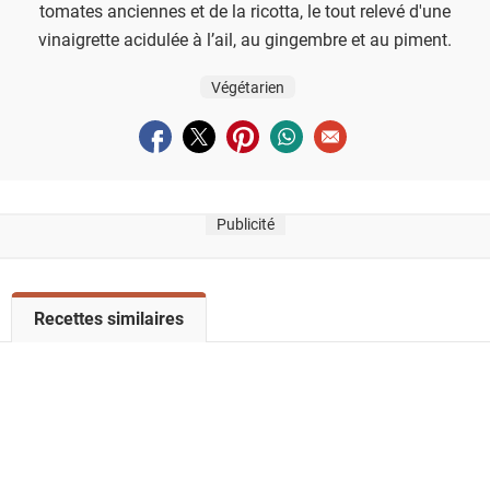
tomates anciennes et de la ricotta, le tout relevé d'une
vinaigrette acidulée à l’ail, au gingembre et au piment.
Végétarien
Partager sur facebook
Partager sur twitter
Partager sur pinterest
Partager sur whatsapp
Envoyer à un ami
Publicité
V
Recettes similaires
o
i
r
l
a
l