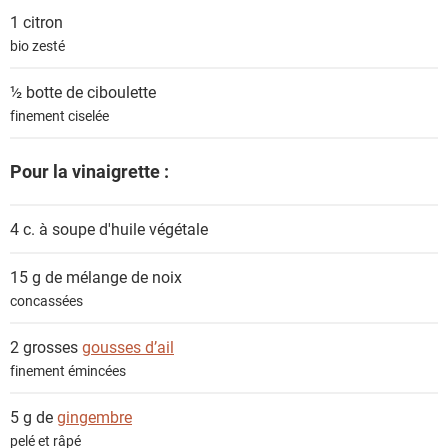
s
1
citron
bio zesté
½ botte de
ciboulette
finement ciselée
Pour la vinaigrette :
4 c. à soupe
d'huile végétale
15 g de mélange de
noix
concassées
2 grosses
gousses d’ail
finement émincées
5 g de
gingembre
pelé et râpé