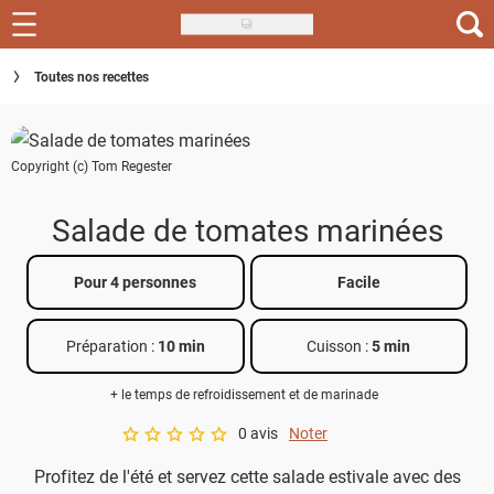
Skip
to
Recettes
Toutes nos recettes
main
content
Inspirations
Copyright (c) Tom Regester
Conseils
Menu de la semaine
Salade de tomates marinées
Actus
Pour 4 personnes
Facile
Téléchargez l'app Saveurs Recettes
Préparation :
10 min
Cuisson :
5 min
Index des recettes
+ le temps de refroidissement et de marinade
Guide d'achat
0 avis
Noter
A star rating of 0 out of 5.
Profitez de l'été et servez cette salade estivale avec des