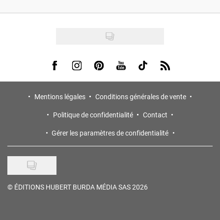
Visit us on Facebook
Visit us on Instagram
Visit us on Pinterest
Visit us on Youtube
Visit us on Tiktok
Visit us on Rss
Mentions légales
Conditions générales de vente
Politique de confidentialité
Contact
Gérer les paramètres de confidentialité
©
ÉDITIONS HUBERT BURDA MÉDIA SAS 2026