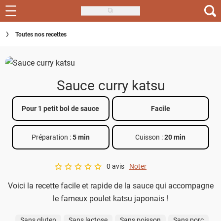
Skip
to
Recettes
Toutes nos recettes
main
content
Inspirations
Conseils
Sauce curry katsu
Menu de la semaine
Pour 1 petit bol de sauce
Facile
Actus
Préparation :
5 min
Cuisson :
20 min
Téléchargez l'app Saveurs Recettes
Index des recettes
0 avis
Noter
A star rating of 0 out of 5.
Voici la recette facile et rapide de la sauce qui accompagne
Guide d'achat
le fameux poulet katsu japonais !
Sans gluten
Sans lactose
Sans poisson
Sans porc