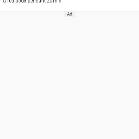
à feu doux pendant 20 min.
Ad