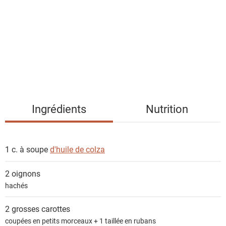
t
e
d
e
s
i
n
g
Ingrédients
Nutrition
r
é
d
1 c. à soupe
d'huile de colza
i
e
2
oignons
n
hachés
t
s
2 grosses
carottes
coupées en petits morceaux + 1 taillée en rubans