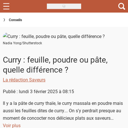
Skip
to
Recettes
Conseils
main
content
Inspirations
Nadia Yong/Shutterstock
Conseils
Menu de la semaine
Curry : feuille, poudre ou pâte,
quelle différence ?
Actus
La rédaction Saveurs
Téléchargez l'app Saveurs Recettes
Publié : lundi 3 février 2025 à 08:15
Index des recettes
Il y a la pâte de curry thaïe, le curry massala en poudre mais
Guide d'achat
aussi les feuilles dites de curry... On s'y perdrait presque au
moment de concocter nos délicieux plats aux saveurs
épicés. Faisons le point sur chacun de ses aromates et leur
Voir plus