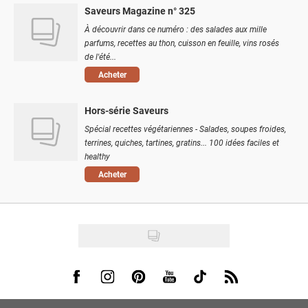
Saveurs Magazine n° 325
À découvrir dans ce numéro : des salades aux mille
parfums, recettes au thon, cuisson en feuille, vins rosés
de l'été...
Acheter
Hors-série Saveurs
Spécial recettes végétariennes - Salades, soupes froides,
terrines, quiches, tartines, gratins... 100 idées faciles et
healthy
Acheter
Visit us on Facebook
Visit us on Instagram
Visit us on Pinterest
Visit us on Youtube
Visit us on Tiktok
Visit us on Rss