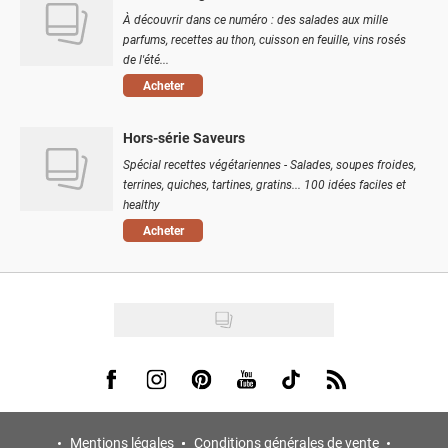
À découvrir dans ce numéro : des salades aux mille
parfums, recettes au thon, cuisson en feuille, vins rosés
de l'été...
Acheter
Hors-série Saveurs
Spécial recettes végétariennes - Salades, soupes froides,
terrines, quiches, tartines, gratins... 100 idées faciles et
healthy
Acheter
Visit us on Facebook
Visit us on Instagram
Visit us on Pinterest
Visit us on Youtube
Visit us on Tiktok
Visit us on Rss
Mentions légales
Conditions générales de vente