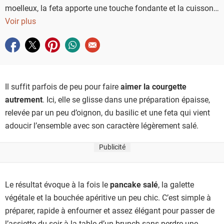
moelleux, la feta apporte une touche fondante et la cuisson
au four dessine une surface bien dorée, parfaite pour un
Voir plus
repas facile, rapide et franchement gourmand.
Partager sur facebook
Partager sur twitter
Partager sur pinterest
Partager sur whatsapp
Envoyer à un ami
Il suffit parfois de peu pour faire
aimer la courgette
autrement
. Ici, elle se glisse dans une préparation épaisse,
relevée par un peu d’oignon, du basilic et une feta qui vient
adoucir l’ensemble avec son caractère légèrement salé.
Publicité
Le résultat évoque à la fois le
pancake salé
, la galette
végétale et la bouchée apéritive un peu chic. C’est simple à
préparer, rapide à enfourner et assez élégant pour passer de
l’assiette du soir à la table d’un brunch sans perdre une