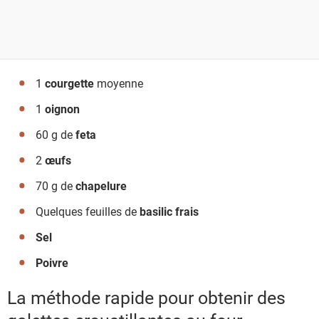
1
courgette
moyenne
1
oignon
60 g de
feta
2
œufs
70 g de
chapelure
Quelques feuilles de
basilic frais
Sel
Poivre
La méthode rapide pour obtenir des