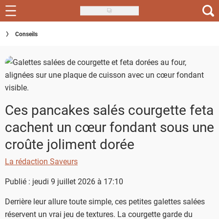
Skip
to
Recettes
Conseils
main
content
Inspirations
Conseils
Menu de la semaine
Ces pancakes salés courgette feta
Actus
cachent un cœur fondant sous une
croûte joliment dorée
Téléchargez l'app Saveurs Recettes
La rédaction Saveurs
Index des recettes
Publié : jeudi 9 juillet 2026 à 17:10
Guide d'achat
Derrière leur allure toute simple, ces petites galettes salées
réservent un vrai jeu de textures. La courgette garde du