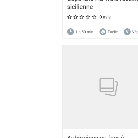
sicilienne
0 avis
A star rating of 0 out of 5.
1 h 50 min
Facile
Vég
Aubergines au four à