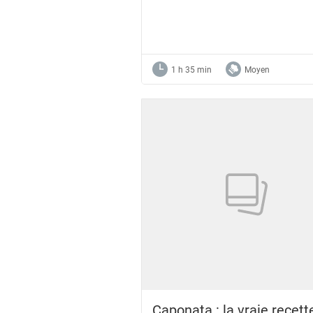
A star rating of 0 out of 5.
1 h 35 min
Moyen
Caponata : la vraie recett