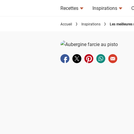
Recettes
Inspirations
C
Accueil
Inspirations
Les meilleures
Partager sur facebook
Partager sur twitter
Partager sur pinterest
Partager sur wha
Envoyer à u