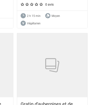
0 avis
A star rating of 0 out of 5.
2 h 15 min
Moyen
Végétarien
e
Gratin d'aubergines et de