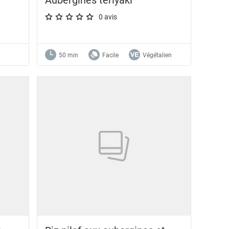
0 avis
A star rating of 0 out of 5.
50 min
Facile
Végétalien