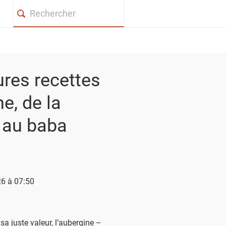
Search
ures recettes
ne, de la
au baba
026 à 07:50
a juste valeur, l’aubergine –