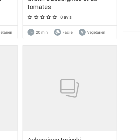
tomates
0 avis
A star rating of 0 out of 5.
étarien
20 min
Facile
Végétarien
Aubergines teriyaki