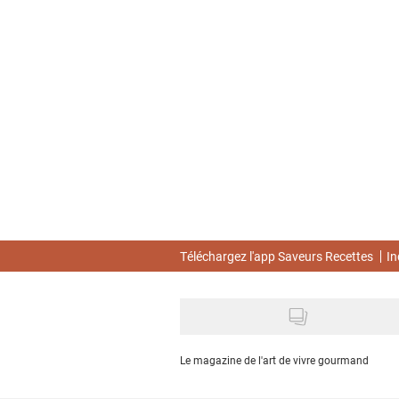
Skip
to
main
content
Téléchargez l'app Saveurs Recettes
In
Le magazine de l'art de vivre gourmand