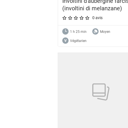
Involtini d'aubergine farci
(involtini di melanzane)
0 avis
A star rating of 0 out of 5.
1 h 25 min
Moyen
Végétarien