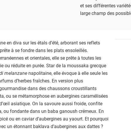
et ses différentes variét
large champ des possible
e en diva sur les étals d’été, arborant ses reflets
prête à se fondre dans les plats ensoleillés.
ranéennes et orientales, elle se prête à toutes les
rôtie ou réduite en purée. Star de la moussaka grecque
di melanzane
napolitaine, elle évoque à elle seule les
arfums d’herbes fraîches. En version plus
c gourmandise dans des chaussons croustillants
eta, ou se métamorphose en aubergines caramélisées
’œil asiatique. On la savoure aussi froide, confite
eta, ou fondante dans un baba ganoush crémeux. En
picé ou en caviar d’aubergines au yaourt. Et pourquoi
avec un étonnant baklava d’aubergines aux dattes ?