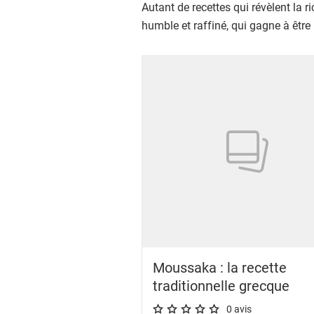
Autant de recettes qui révèlent la r
humble et raffiné, qui gagne à être
Showing 1 to 24 of 93 results
Moussaka : la recette
traditionnelle grecque
0 avis