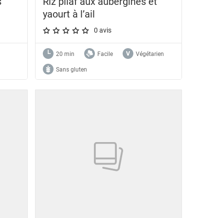
s
Riz pilaf aux aubergines et
yaourt à l’ail
0 avis
A star rating of 0 out of 5.
20 min
Facile
Végétarien
Sans gluten