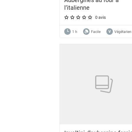
l’italienne
0 avis
A star rating of 0 out of 5.
1 h
Facile
Végétarien