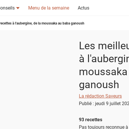
onseils
Menu de la semaine
Actus
 recettes à l'aubergine, de la moussaka au baba ganoush
Les meille
à l'aubergi
tsapp
n ami
moussaka 
ganoush
La rédaction Saveurs
Publié : jeudi 9 juillet 2
93 recettes
Pas toujours reconnue à s