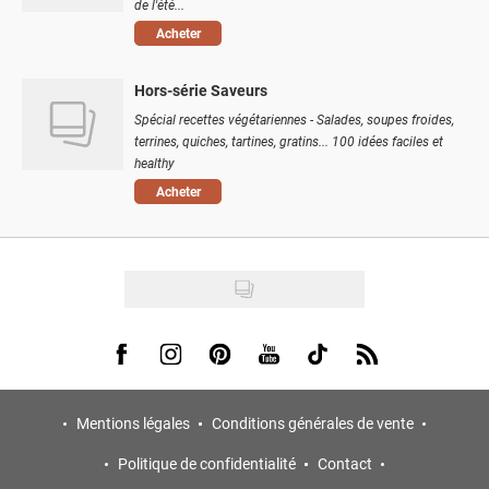
de l'été...
Acheter
Hors-série Saveurs
Spécial recettes végétariennes - Salades, soupes froides,
terrines, quiches, tartines, gratins... 100 idées faciles et
healthy
Acheter
Visit us on Facebook
Visit us on Instagram
Visit us on Pinterest
Visit us on Youtube
Visit us on Tiktok
Visit us on Rss
Mentions légales
Conditions générales de vente
Politique de confidentialité
Contact