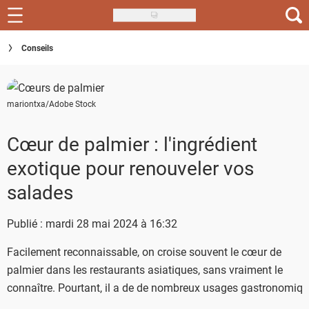
Skip
to
Recettes
Conseils
main
content
Inspirations
mariontxa/Adobe Stock
Conseils
Menu de la semaine
Cœur de palmier : l'ingrédient
exotique pour renouveler vos
Actus
salades
Téléchargez l'app Saveurs Recettes
Publié : mardi 28 mai 2024 à 16:32
Index des recettes
Facilement reconnaissable, on croise souvent le cœur de
Guide d'achat
palmier dans les restaurants asiatiques, sans vraiment le
connaître. Pourtant, il a de de nombreux usages gastronomiqu