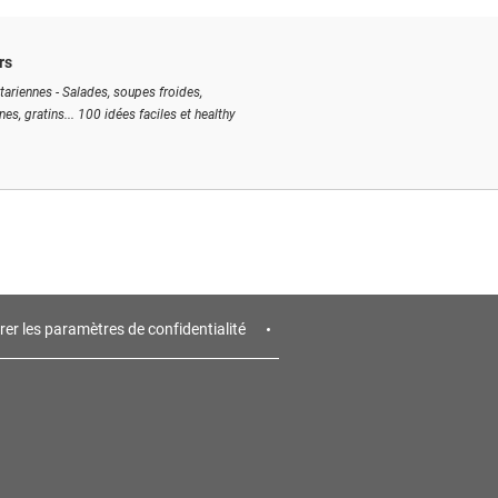
rs
tariennes - Salades, soupes froides,
ines, gratins... 100 idées faciles et healthy
rer les paramètres de confidentialité