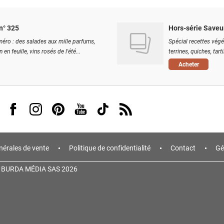
n° 325
Hors-série Saveu
éro : des salades aux mille parfums,
Spécial recettes végé
 en feuille, vins rosés de l'été...
terrines, quiches, tart
Acheter
Visit us on Facebook
Visit us on Instagram
Visit us on Pinterest
Visit us on Youtube
Visit us on Tiktok
Visit us on Rss
nérales de vente
Politique de confidentialité
Contact
Gé
 BURDA MÉDIA SAS 2026