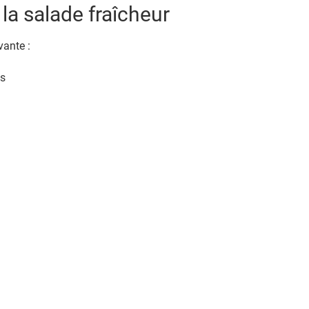
la salade fraîcheur
vante :
es