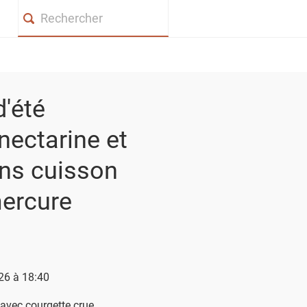
Search
d'été
nectarine et
ns cuisson
mercure
026 à 18:40
 avec courgette crue,