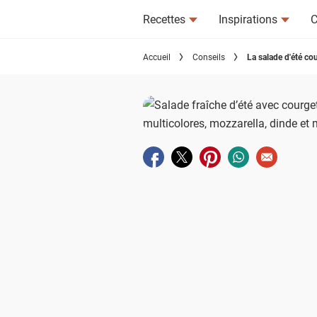
Recettes
Inspirations
C
Accueil
Conseils
La salade d'été co
Partager sur facebook
Partager sur twitter
Partager sur pinterest
Partager sur wha
Envoyer à u