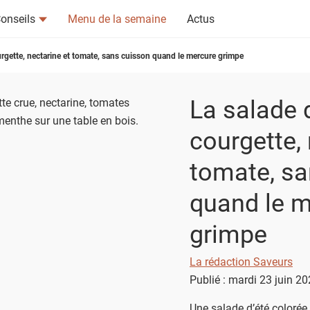
onseils
Menu de la semaine
Actus
urgette, nectarine et tomate, sans cuisson quand le mercure grimpe
La salade 
courgette, 
tsapp
n ami
tomate, sa
quand le 
grimpe
La rédaction Saveurs
Publié : mardi 23 juin 2
Une salade d’été colorée