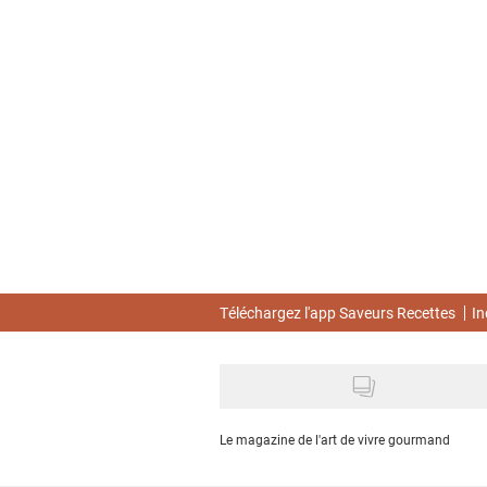
Skip
to
main
content
Téléchargez l'app Saveurs Recettes
In
Le magazine de l'art de vivre gourmand