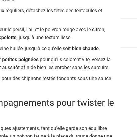
ux réguliers, détachez les têtes des tentacules et
 le persil, l'ail et le poivron rouge avec le citron,
spelette
, jusqu'à une texture lisse.
ine huilée, jusqu'à ce qu'elle soit
bien chaude
.
ar
petites poignées
pour qu'ils colorent vite, versez la
aussitôt afin de bien les enrober sans les surcuire.
t, pour des chipirons restés fondants sous une sauce
mpagnements pour twister le
elques ajustements, tant qu'elle garde son équilibre
emple, un poivron jaune à la place du rouge donne une