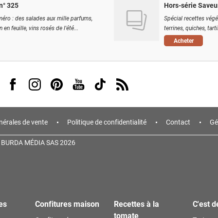
n° 325
Hors-série Saveu
éro : des salades aux mille parfums,
Spécial recettes végé
 en feuille, vins rosés de l'été...
terrines, quiches, tart
Acheter
Visit us on Facebook
Visit us on Instagram
Visit us on Pinterest
Visit us on Youtube
Visit us on Tiktok
Visit us on Rss
nérales de vente
Politique de confidentialité
Contact
Gé
 BURDA MÉDIA SAS 2026
es
Confitures maison
Recettes à la
C'est d
tomate