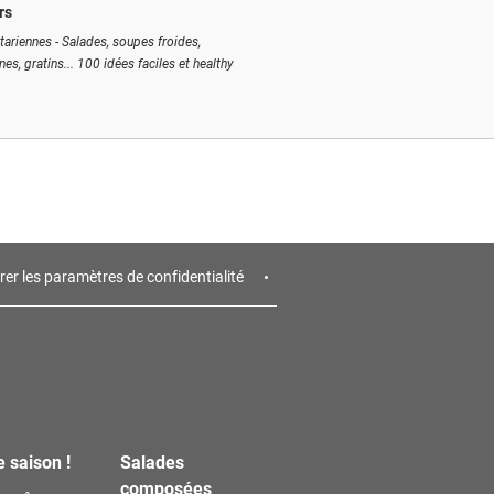
rs
tariennes - Salades, soupes froides,
ines, gratins... 100 idées faciles et healthy
rer les paramètres de confidentialité
e saison !
Salades
composées