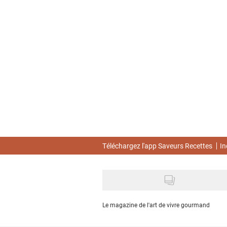
Skip
to
main
content
Téléchargez l'app Saveurs Recettes
In
Le magazine de l'art de vivre gourmand