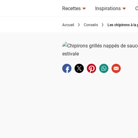
Recettes
Inspirations
C
Accueil
Conseils
Les chipirons à la 
Partager sur facebook
Partager sur twitter
Partager sur pinterest
Partager sur wha
Envoyer à u