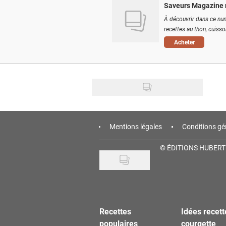
Saveurs Magazine 
À découvrir dans ce num
recettes au thon, cuisson
Acheter
Mentions légales
Conditions gé
©
ÉDITIONS HUBERT
Recettes
Idées recett
populaires
courgette