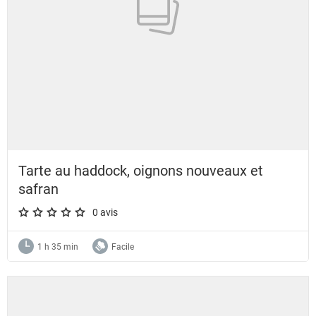
Tarte au haddock, oignons nouveaux et
safran
0 avis
A star rating of 0 out of 5.
1 h 35 min
Facile