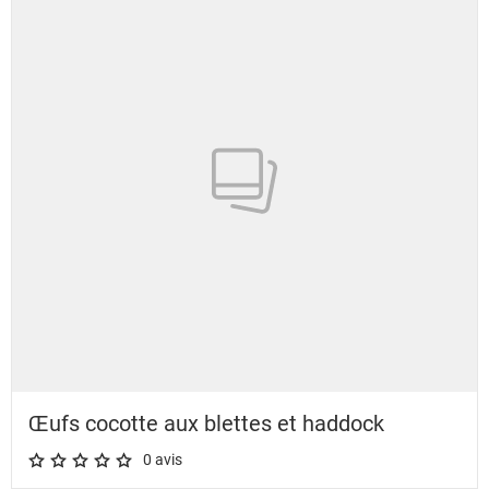
Œufs cocotte aux blettes et haddock
0 avis
A star rating of 0 out of 5.