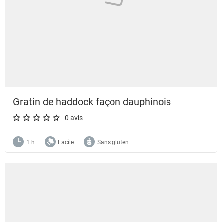
Gratin de haddock façon dauphinois
0 avis
A star rating of 0 out of 5.
1 h
Facile
Sans gluten