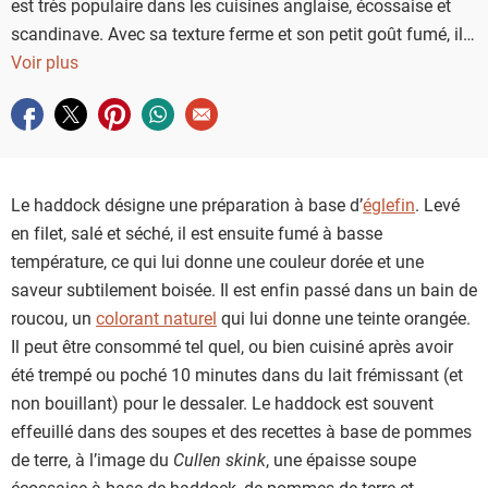
est très populaire dans les cuisines anglaise, écossaise et
scandinave. Avec sa texture ferme et son petit goût fumé, il
apporte une note originale à nos recettes.
Voir plus
Partager sur facebook
Partager sur twitter
Partager sur pinterest
Partager sur whatsapp
Envoyer à un ami
Le haddock désigne une préparation à base d’
églefin
. Levé
en filet, salé et séché, il est ensuite fumé à basse
température, ce qui lui donne une couleur dorée et une
saveur subtilement boisée. Il est enfin passé dans un bain de
roucou, un
colorant naturel
qui lui donne une teinte orangée.
Il peut être consommé tel quel, ou bien cuisiné après avoir
été trempé ou poché 10 minutes dans du lait frémissant (et
non bouillant) pour le dessaler. Le haddock est souvent
effeuillé dans des soupes et des recettes à base de pommes
de terre, à l’image du
Cullen skink
, une épaisse soupe
écossaise à base de haddock, de pommes de terre et