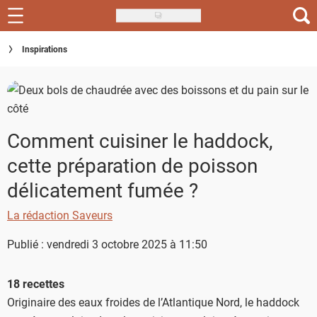
Skip
to
Recettes
Inspirations
main
content
Inspirations
Conseils
Comment cuisiner le haddock,
Menu de la semaine
cette préparation de poisson
Actus
délicatement fumée ?
Téléchargez l'app Saveurs Recettes
La rédaction Saveurs
Index des recettes
Publié : vendredi 3 octobre 2025 à 11:50
Guide d'achat
18 recettes
Originaire des eaux froides de l’Atlantique Nord, le haddock