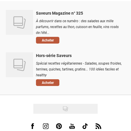
Saveurs Magazine n° 325
À découvrir dans ce numéro : des salades aux mille
parfums, recettes au thon, cuisson en feuille, vins rosés
de l'été...
Acheter
Hors-série Saveurs
Spécial recettes végétariennes - Salades, soupes froides,
terrines, quiches, tartines, gratins... 100 idées faciles et
healthy
Acheter
Visit us on Facebook
Visit us on Instagram
Visit us on Pinterest
Visit us on Youtube
Visit us on Tiktok
Visit us on Rss