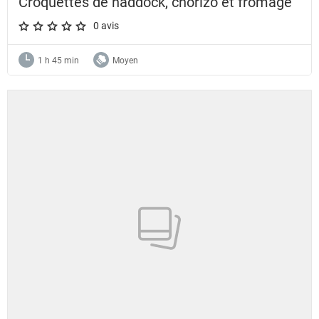
Croquettes de haddock, chorizo et fromage
0 avis
A star rating of 0 out of 5.
1 h 45 min
Moyen