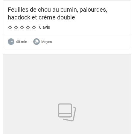
Feuilles de chou au cumin, palourdes,
haddock et crème double
0 avis
A star rating of 0 out of 5.
40 min
Moyen