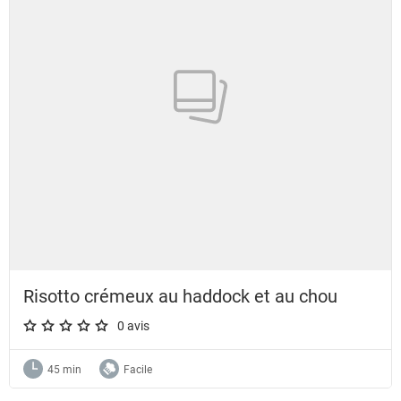
Risotto crémeux au haddock et au chou
0 avis
A star rating of 0 out of 5.
45 min
Facile