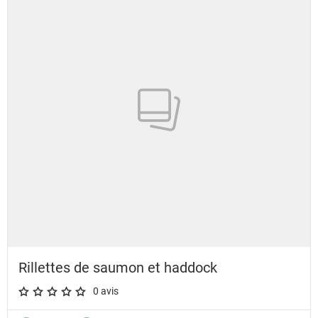
Rillettes de saumon et haddock
0 avis
A star rating of 0 out of 5.