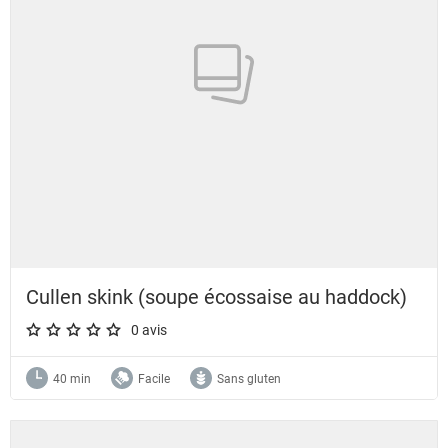
Cullen skink (soupe écossaise au haddock)
0 avis
A star rating of 0 out of 5.
40 min
Facile
Sans gluten