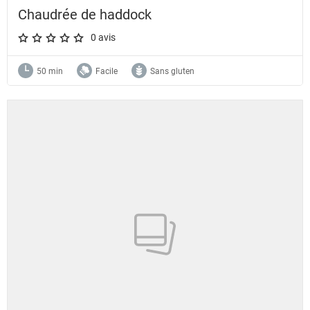
Chaudrée de haddock
0 avis
A star rating of 0 out of 5.
50 min
Facile
Sans gluten