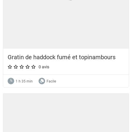
Gratin de haddock fumé et topinambours
0 avis
A star rating of 0 out of 5.
1 h 35 min
Facile