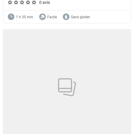
0 avis
A star rating of 0 out of 5.
1 h 35 min
Facile
Sans gluten