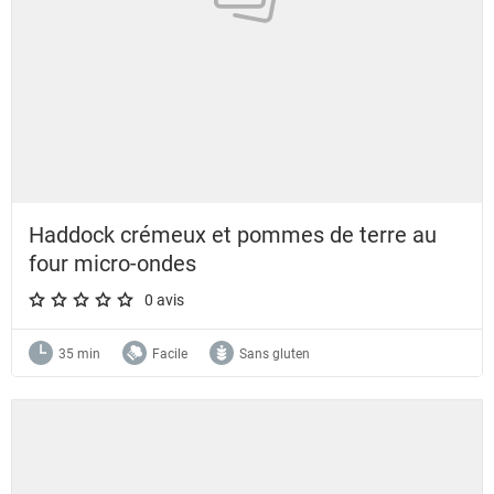
Haddock crémeux et pommes de terre au
four micro-ondes
0 avis
A star rating of 0 out of 5.
35 min
Facile
Sans gluten