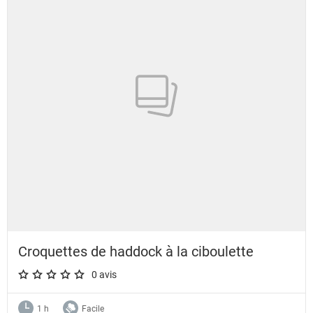
Croquettes de haddock à la ciboulette
0 avis
A star rating of 0 out of 5.
1 h
Facile