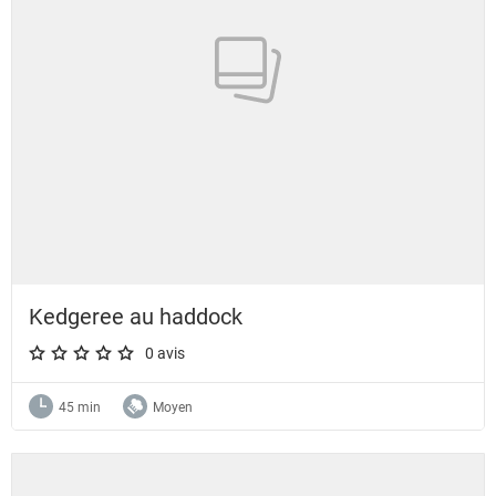
Kedgeree au haddock
0 avis
A star rating of 0 out of 5.
45 min
Moyen