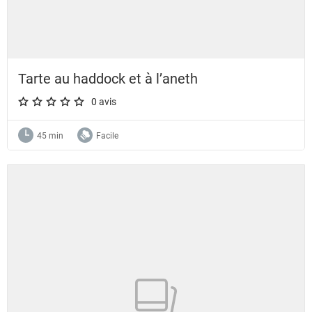
Tarte au haddock et à l’aneth
0 avis
A star rating of 0 out of 5.
45 min
Facile