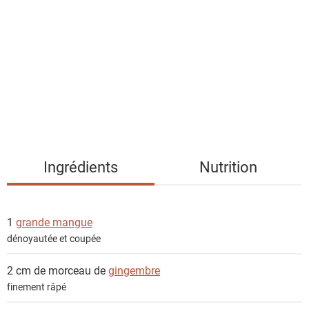
s
t
e
d
e
s
i
n
g
Ingrédients
Nutrition
r
é
d
1
grande mangue
i
dénoyautée et coupée
e
n
2 cm de morceau de
gingembre
t
finement râpé
s