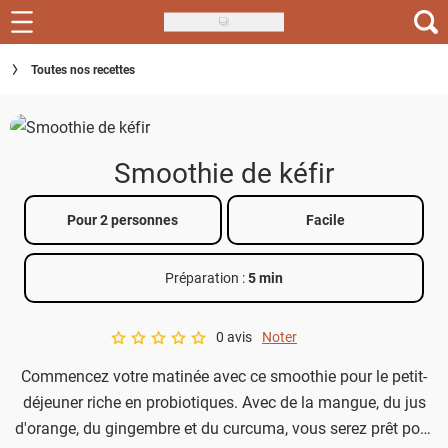
Skip
to
Recettes
Toutes nos recettes
main
content
Inspirations
Conseils
Smoothie de kéfir
Menu de la semaine
Pour 2 personnes
Facile
Actus
Préparation :
5 min
Téléchargez l'app Saveurs Recettes
Index des recettes
0 avis
Noter
A star rating of 0 out of 5.
Commencez votre matinée avec ce smoothie pour le petit-
Guide d'achat
déjeuner riche en probiotiques. Avec de la mangue, du jus
d'orange, du gingembre et du curcuma, vous serez prêt pour