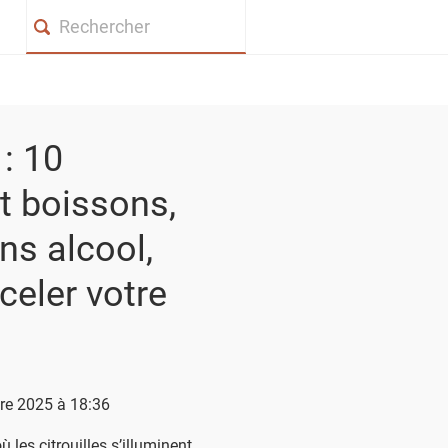
Search
: 10
et boissons,
ns alcool,
celer votre
bre 2025 à 18:36
ù les citrouilles s’illuminent