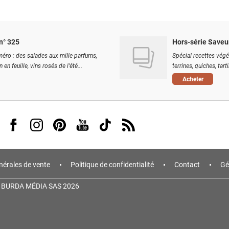
n° 325
Hors-série Saveu
éro : des salades aux mille parfums,
Spécial recettes végé
 en feuille, vins rosés de l'été...
terrines, quiches, tart
Acheter
Visit us on Facebook
Visit us on Instagram
Visit us on Pinterest
Visit us on Youtube
Visit us on Tiktok
Visit us on Rss
nérales de vente
Politique de confidentialité
Contact
Gé
 BURDA MÉDIA SAS 2026