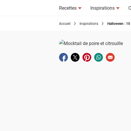
Recettes
Inspirations
C
Accueil
Inspirations
Halloween : 10 
Partager sur facebook
Partager sur twitter
Partager sur pinterest
Partager sur wha
Envoyer à u