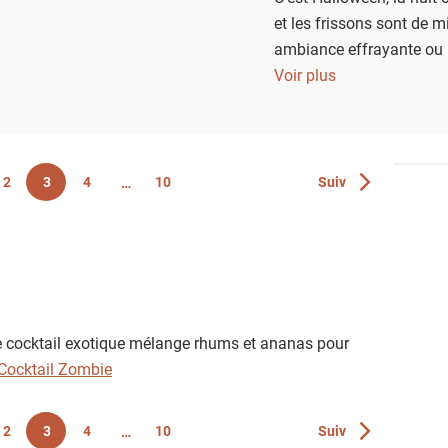
et les frissons sont de m
ambiance effrayante ou
découvrez nos meilleures
Voir plus
célébrer Halloween à vot
Page
2
3
4
10
Suiv
Page
Page
Page
Page
ce cocktail exotique mélange rhums et ananas pour
Cocktail Zombie
Page
2
3
4
10
Suiv
Page
Page
Page
Page