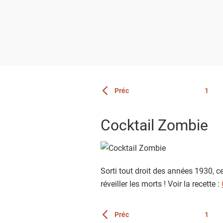
Page
Préc
1
Vous êtes actuellement sur la page 3
Page
Cocktail Zombie
Sorti tout droit des années 1930, 
réveiller les morts ! Voir la recette :
Page
Préc
1
Vous êtes actuellement sur la page 3
Page