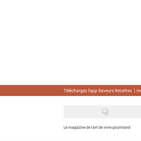
Skip
to
main
content
Téléchargez l'app Saveurs Recettes
In
Le magazine de l'art de vivre gourmand