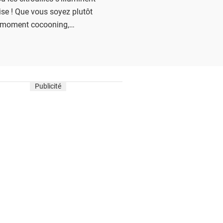
ise ! Que vous soyez plutôt
 moment cocooning,
 recettes de boissons pour
re façon.
Publicité