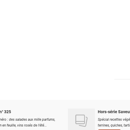
n° 325
Hors-série Saveu
éro : des salades aux mille parfums,
Spécial recettes végé
 en feuille, vins rosés de l'été...
terrines, quiches, tart