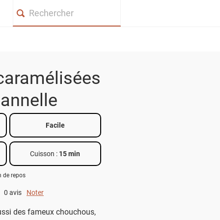
Search
aramélisées
cannelle
Facile
Cuisson :
15 min
h de repos
0 avis
Noter
0 out of 5.
ussi des fameux chouchous,