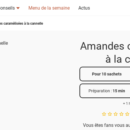
onseils
Menu de la semaine
Actus
 caramélisées à la cannelle
Amandes c
à la 
tsapp
n ami
Pour 10 sachets
Préparation :
15 min
+ 1 
A star rating of 
Vous êtes fans vous a