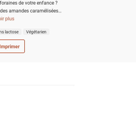
foraines de votre enfance ?
des amandes caramélisées
es sous la dent. En plus de
ir plus
végane et sans gluten… Alors
ns lactose
Végétarien
 des chouchous faits maison !
Imprimer