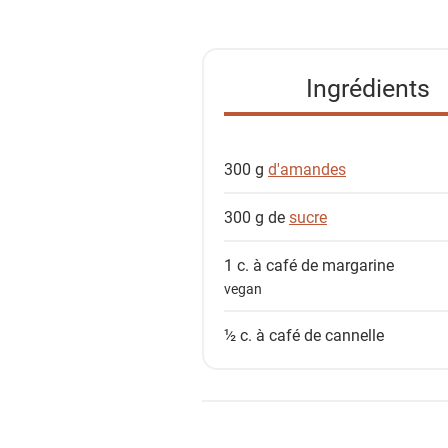
s
t
e
Ingrédients
d
e
s
300 g
d'amandes
i
n
300 g de
sucre
g
r
1 c. à café de
margarine
é
vegan
d
i
½ c. à café de
cannelle
e
n
t
s