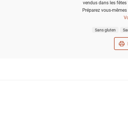
vendus dans les fêtes 
Préparez vous-mêmes 
gourmandes et croquant
Vo
ça, cette recette est 
Sans gluten
Sa
laissez-vous tenter par