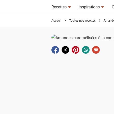
Recettes
Inspirations
C
Accueil
Toutes nos recettes
Amandes
Partager sur facebook
Partager sur twitter
Partager sur pinterest
Partager sur wha
Envoyer à u