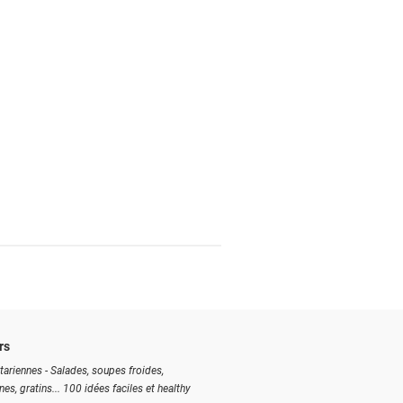
rs
tariennes - Salades, soupes froides,
ines, gratins... 100 idées faciles et healthy