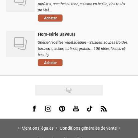
parfums, recettes au thon, cuisson en feuille, vins rosés
de l'été...
Acheter
Hors-série Saveurs
Spécial recettes végétariennes - Salades, soupes froides,
terrines, quiches, tartines, gratins... 100 idées faciles et
healthy
Acheter
Visit us on Facebook
Visit us on Instagram
Visit us on Pinterest
Visit us on Youtube
Visit us on Tiktok
Visit us on Rss
Mentions légales
Conditions générales de vente