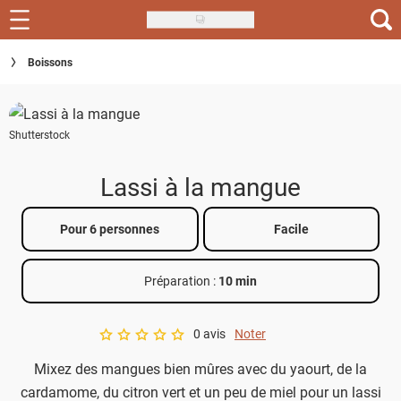
Skip
to
Recettes
Boissons
main
content
Inspirations
Shutterstock
Conseils
Menu de la semaine
Lassi à la mangue
Actus
Pour 6 personnes
Facile
Téléchargez l'app Saveurs Recettes
Préparation :
10 min
Index des recettes
0 avis
Noter
Guide d'achat
A star rating of 0 out of 5.
Mixez des mangues bien mûres avec du yaourt, de la
cardamome, du citron vert et un peu de miel pour un lassi