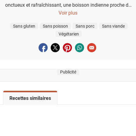
onctueux et rafraîchissant, une boisson indienne proche du
smoothie idéale au petit-déjeuner.
Voir plus
Sans gluten
Sans poisson
Sans porc
Sans viande
Végétarien
Partager sur facebook
Partager sur twitter
Partager sur pinterest
Partager sur whatsapp
Envoyer à un ami
Publicité
V
Recettes similaires
o
i
r
l