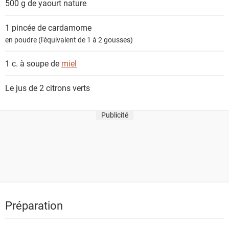
500 g de
yaourt nature
t
s
1 pincée de
cardamome
en poudre (l'équivalent de 1 à 2 gousses)
1 c. à soupe de
miel
Le jus de 2
citrons verts
Publicité
Préparation