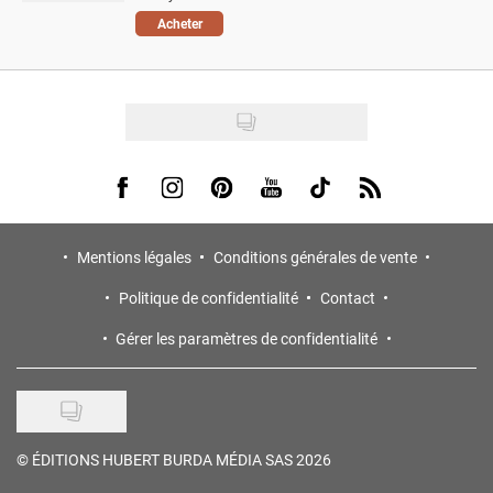
Acheter
Visit us on Facebook
Visit us on Instagram
Visit us on Pinterest
Visit us on Youtube
Visit us on Tiktok
Visit us on Rss
Mentions légales
Conditions générales de vente
Politique de confidentialité
Contact
Gérer les paramètres de confidentialité
©
ÉDITIONS HUBERT BURDA MÉDIA SAS 2026