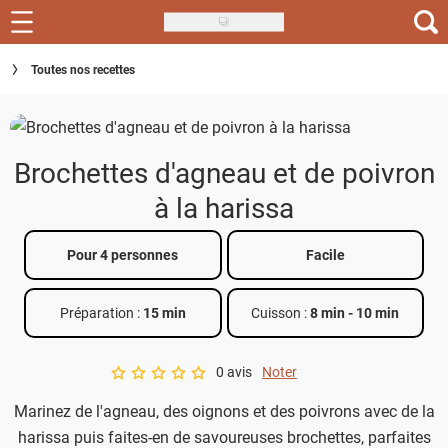
Skip
to
Recettes
Toutes nos recettes
main
content
Inspirations
Conseils
Brochettes d'agneau et de poivron
Menu de la semaine
à la harissa
Actus
Pour 4 personnes
Facile
Téléchargez l'app Saveurs Recettes
Préparation :
15 min
Cuisson :
8 min
-
10 min
Index des recettes
0 avis
Noter
Guide d'achat
A star rating of 0 out of 5.
Marinez de l'agneau, des oignons et des poivrons avec de la
harissa puis faites-en de savoureuses brochettes, parfaites