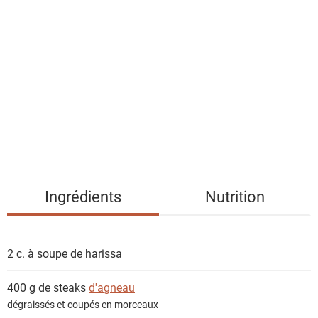
l
i
s
t
e
d
e
s
i
n
g
Ingrédients
Nutrition
r
é
d
2 c. à soupe de
harissa
i
e
400 g de steaks
d'agneau
n
dégraissés et coupés en morceaux
t