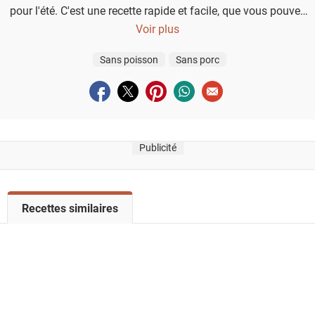
pour l'été. C'est une recette rapide et facile, que vous pouvez
servir avec du couscous.
Voir plus
Sans poisson
Sans porc
Partager sur facebook
Partager sur twitter
Partager sur pinterest
Partager sur whatsapp
Envoyer à un ami
Publicité
V
Recettes similaires
o
i
r
l
a