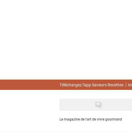
Skip
to
main
content
Téléchargez l'app Saveurs Recettes
In
Le magazine de l'art de vivre gourmand