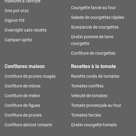
Halloumi à l'airfryer
Courgette farcie au four
One pot orzo
Salade de courgettes râpées
Oignon frit
Scarpaccia de courgettes
Overnight oats recette
Gratin pomme de terre
Campari spritz
courgette
Confiture de courgettes
Confitures maison
Recettes à la tomate
Confiture de prunes rouges
Recette coulis de tomates
Confiture de mûres
Tomates confites
Confiture de melon
Velouté de tomates
Confiture de figues
Tomate provençale au four
Confiture de prunes
Tomates farcies
Confiture abricot romarin
Gratin courgette tomate