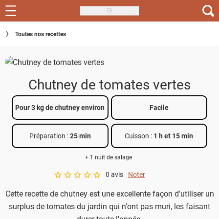
Skip
to
Recettes
Toutes nos recettes
main
content
Inspirations
Conseils
Chutney de tomates vertes
Menu de la semaine
Pour 3 kg de chutney environ
Facile
Actus
Préparation :
25 min
Cuisson :
1 h et 15 min
Téléchargez l'app Saveurs Recettes
+ 1 nuit de salage
Index des recettes
0 avis
Noter
A star rating of 0 out of 5.
Guide d'achat
Cette recette de chutney est une excellente façon d'utiliser un
surplus de tomates du jardin qui n'ont pas muri, les faisant
durer toute l'année.