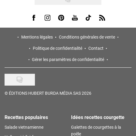
Visit us on Facebook
Visit us on Instagram
Visit us on Pinterest
Visit us on Youtube
Visit us on Tiktok
Visit us on Rss
Mentions légales
Conditions générales de vente
Politique de confidentialité
Contact
Gérer les paramètres de confidentialité
©
ÉDITIONS HUBERT BURDA MÉDIA SAS 2026
Recettes populaires
Idées recettes courgette
Salade vietnamienne
Galettes de courgettes à la
poêle