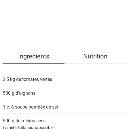
e
d
e
s
i
n
g
Ingrédients
Nutrition
r
é
d
2,5 kg de
tomates vertes
i
e
500 g
d'oignons
n
t
1 c. à soupe bombée de
sel
s
500 g de
raisins secs
(variété Sultanas, si possible)