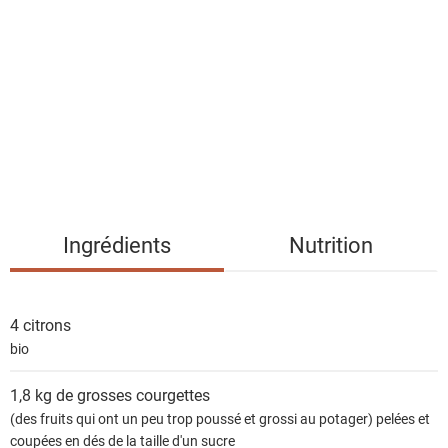
s
t
e
d
e
s
i
n
g
Ingrédients
Nutrition
r
é
d
4
citrons
i
bio
e
n
1,8 kg de grosses
courgettes
t
(des fruits qui ont un peu trop poussé et grossi au potager) pelées et
s
coupées en dés de la taille d'un sucre