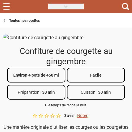
Skip
to
Recettes
Toutes nos recettes
main
content
Inspirations
Conseils
Confiture de courgette au
Menu de la semaine
gingembre
Actus
Environ 4 pots de 450 ml
Facile
Téléchargez l'app Saveurs Recettes
Préparation :
30 min
Cuisson :
30 min
Index des recettes
+ le temps de repos la nuit
Guide d'achat
0 avis
Noter
A star rating of 0 out of 5.
Une manière originale d'utiliser les courges ou les courgettes