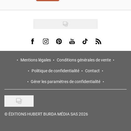
Visit us on Facebook
Visit us on Instagram
Visit us on Pinterest
Visit us on Youtube
Visit us on Tiktok
Visit us on Rss
Mentions légales
Conditions générales de vente
Politique de confidentialité
Contact
Gérer les paramètres de confidentialité
©
ÉDITIONS HUBERT BURDA MÉDIA SAS 2026