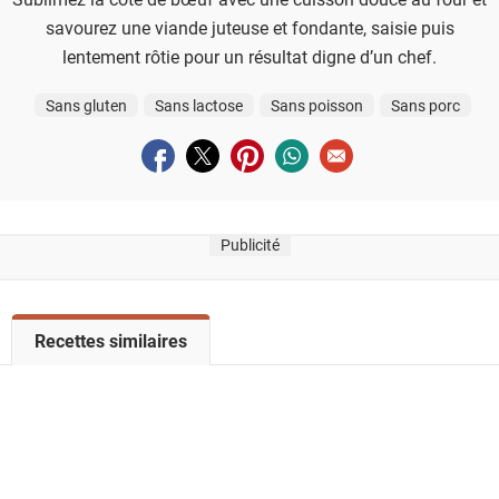
savourez une viande juteuse et fondante, saisie puis
lentement rôtie pour un résultat digne d’un chef.
Sans gluten
Sans lactose
Sans poisson
Sans porc
Partager sur facebook
Partager sur twitter
Partager sur pinterest
Partager sur whatsapp
Envoyer à un ami
Publicité
V
Recettes similaires
o
i
r
l
a