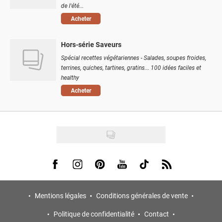
de l'été...
Acheter
Hors-série Saveurs
Spécial recettes végétariennes - Salades, soupes froides,
terrines, quiches, tartines, gratins... 100 idées faciles et
healthy
Acheter
Visit us on Facebook
Visit us on Instagram
Visit us on Pinterest
Visit us on Youtube
Visit us on Tiktok
Visit us on Rss
Mentions légales
Conditions générales de vente
Politique de confidentialité
Contact