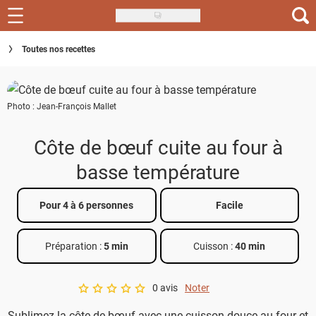
Skip
to
Recettes
Toutes nos recettes
main
content
Inspirations
Photo : Jean-François Mallet
Conseils
Menu de la semaine
Côte de bœuf cuite au four à
basse température
Actus
Téléchargez l'app Saveurs Recettes
Pour 4 à 6 personnes
Facile
Index des recettes
Préparation :
5 min
Cuisson :
40 min
Guide d'achat
0 avis
Noter
A star rating of 0 out of 5.
Sublimez la côte de bœuf avec une cuisson douce au four et