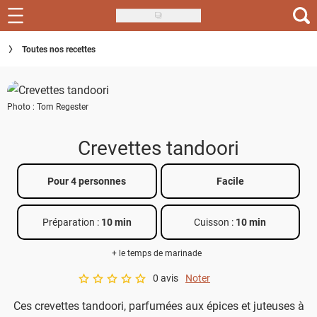
Skip
to
Recettes
Toutes nos recettes
main
content
Inspirations
Photo : Tom Regester
Conseils
Menu de la semaine
Crevettes tandoori
Actus
Pour 4 personnes
Facile
Téléchargez l'app Saveurs Recettes
Préparation :
10 min
Cuisson :
10 min
Index des recettes
+ le temps de marinade
Guide d'achat
0 avis
Noter
A star rating of 0 out of 5.
Ces crevettes tandoori, parfumées aux épices et juteuses à