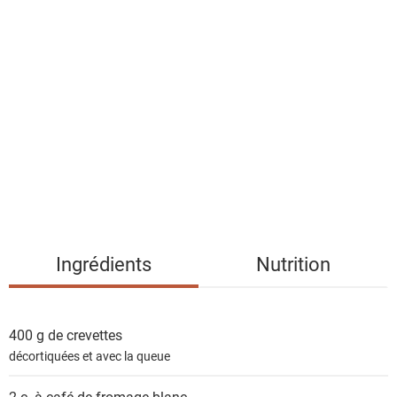
l
i
s
t
e
d
e
s
i
n
g
Ingrédients
Nutrition
r
é
d
400 g de
crevettes
i
décortiquées et avec la queue
e
n
2 c. à café de
fromage blanc