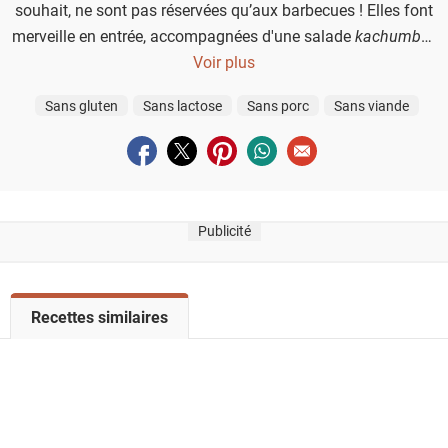
souhait, ne sont pas réservées qu’aux barbecues ! Elles font
merveille en entrée, accompagnées d'une salade
kachumber
,
ou en apéritif lors d'un dîner. Pas besoin de
Voir plus
tandoor
pour
savourer cette explosion de saveurs : une cuisson rapide à la
Sans gluten
Sans lactose
Sans porc
Sans viande
poêle suffit pour révéler toute leur tendreté et leurs arômes.
Partager sur facebook
Partager sur twitter
Partager sur pinterest
Partager sur whatsapp
Envoyer à un ami
Publicité
V
Recettes similaires
o
i
r
l
a