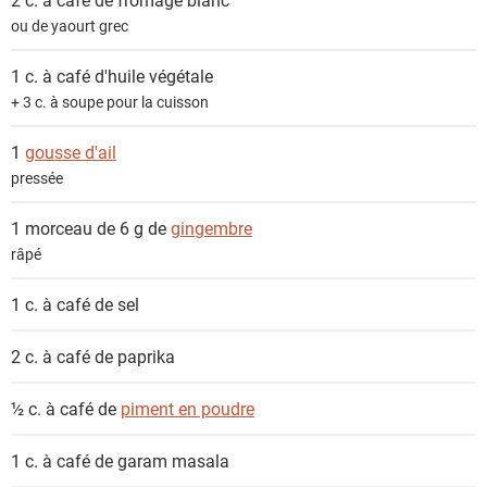
t
ou de yaourt grec
s
1 c. à café
d'huile végétale
+ 3 c. à soupe pour la cuisson
1
gousse d'ail
pressée
1 morceau de 6 g de
gingembre
râpé
1 c. à café de
sel
2 c. à café de
paprika
½ c. à café de
piment en poudre
1 c. à café de
garam masala