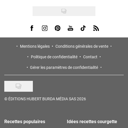
Visit us on Facebook
Visit us on Instagram
Visit us on Pinterest
Visit us on Youtube
Visit us on Tiktok
Visit us on Rss
Mentions légales
Conditions générales de vente
Politique de confidentialité
Contact
Gérer les paramètres de confidentialité
©
ÉDITIONS HUBERT BURDA MÉDIA SAS 2026
Recettes populaires
Idées recettes courgette