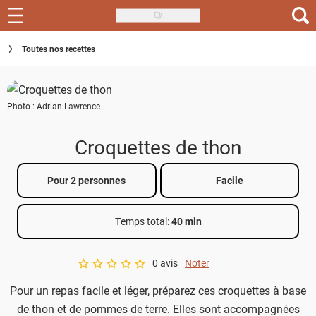
Skip
to
Recettes
Toutes nos recettes
main
content
Inspirations
Photo : Adrian Lawrence
Conseils
Menu de la semaine
Croquettes de thon
Actus
Pour 2 personnes
Facile
Téléchargez l'app Saveurs Recettes
Temps total
:
40 min
Index des recettes
0 avis
Noter
Guide d'achat
A star rating of 0 out of 5.
Pour un repas facile et léger, préparez ces croquettes à base
de thon et de pommes de terre. Elles sont accompagnées