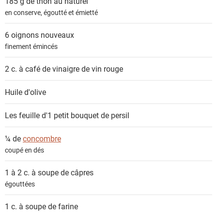
185 g de
thon au naturel
en conserve, égoutté et émietté
6
oignons nouveaux
finement émincés
2 c. à café de
vinaigre de vin rouge
Huile d'olive
Les feuille d'1 petit bouquet de
persil
¼ de
concombre
coupé en dés
1 à 2 c. à soupe de
câpres
égouttées
1 c. à soupe de
farine