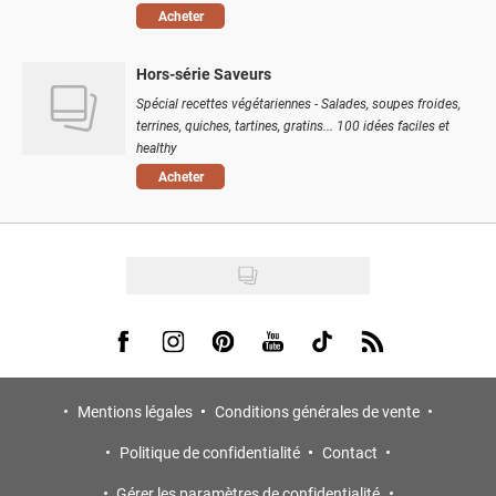
Acheter
Hors-série Saveurs
Spécial recettes végétariennes - Salades, soupes froides,
terrines, quiches, tartines, gratins... 100 idées faciles et
healthy
Acheter
Visit us on Facebook
Visit us on Instagram
Visit us on Pinterest
Visit us on Youtube
Visit us on Tiktok
Visit us on Rss
Mentions légales
Conditions générales de vente
Politique de confidentialité
Contact
Gérer les paramètres de confidentialité