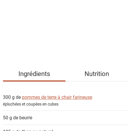
i
s
t
e
d
e
s
i
n
g
Ingrédients
Nutrition
r
é
d
300 g de
pommes de terre à chair farineuse
i
épluchées et coupées en cubes
e
n
50 g de
beurre
t
s