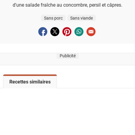
d'une salade fraîche au concombre, persil et câpres.
Sans porc
Sans viande
Partager sur facebook
Partager sur twitter
Partager sur pinterest
Partager sur whatsapp
Envoyer à un ami
Publicité
V
Recettes similaires
o
i
r
l
a
l