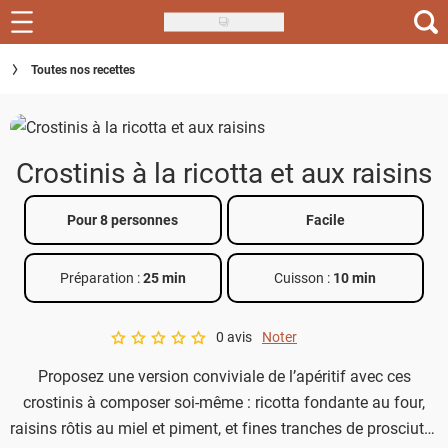
Skip
to
Recettes
Toutes nos recettes
main
content
Inspirations
Conseils
Crostinis à la ricotta et aux raisins
Menu de la semaine
Pour 8 personnes
Facile
Actus
Préparation :
25 min
Cuisson :
10 min
Téléchargez l'app Saveurs Recettes
Index des recettes
0 avis
Noter
A star rating of 0 out of 5.
Proposez une version conviviale de l’apéritif avec ces
Guide d'achat
crostinis à composer soi-même : ricotta fondante au four,
raisins rôtis au miel et piment, et fines tranches de prosciutto