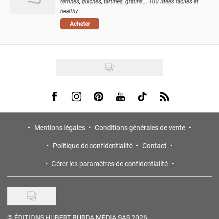
terrines, quiches, tartines, gratins... 100 idées faciles et
healthy
Acheter
Visit us on Facebook
Visit us on Instagram
Visit us on Pinterest
Visit us on Youtube
Visit us on Tiktok
Visit us on Rss
Mentions légales
Conditions générales de vente
Politique de confidentialité
Contact
Gérer les paramètres de confidentialité
©
ÉDITIONS HUBERT BURDA MÉDIA SAS 2026