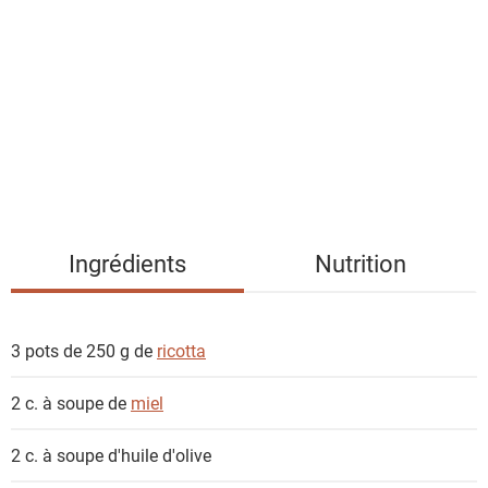
s
t
e
d
e
s
i
n
g
Ingrédients
Nutrition
r
é
d
3 pots de 250 g de
ricotta
i
e
2 c. à soupe de
miel
n
t
2 c. à soupe
d'huile d'olive
s