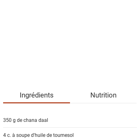
a
l
i
s
t
e
d
e
s
i
n
g
Ingrédients
Nutrition
r
é
d
350 g de
chana daal
i
e
4 c. à soupe
d'huile de tournesol
n