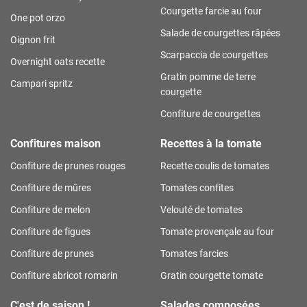
Courgette farcie au four
One pot orzo
Salade de courgettes râpées
Oignon frit
Scarpaccia de courgettes
Overnight oats recette
Gratin pomme de terre
Campari spritz
courgette
Confiture de courgettes
Confitures maison
Recettes à la tomate
Confiture de prunes rouges
Recette coulis de tomates
Confiture de mûres
Tomates confites
Confiture de melon
Velouté de tomates
Confiture de figues
Tomate provençale au four
Confiture de prunes
Tomates farcies
Confiture abricot romarin
Gratin courgette tomate
C'est de saison !
Salades composées