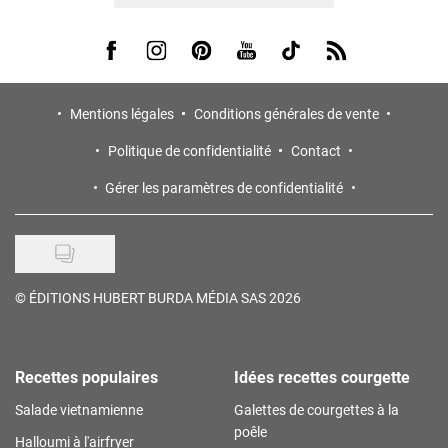
Visit us on Facebook
Visit us on Instagram
Visit us on Pinterest
Visit us on Youtube
Visit us on Tiktok
Visit us on Rss
Mentions légales
Conditions générales de vente
Politique de confidentialité
Contact
Gérer les paramètres de confidentialité
©
ÉDITIONS HUBERT BURDA MÉDIA SAS 2026
Recettes populaires
Idées recettes courgette
Salade vietnamienne
Galettes de courgettes à la
poêle
Halloumi à l'airfryer