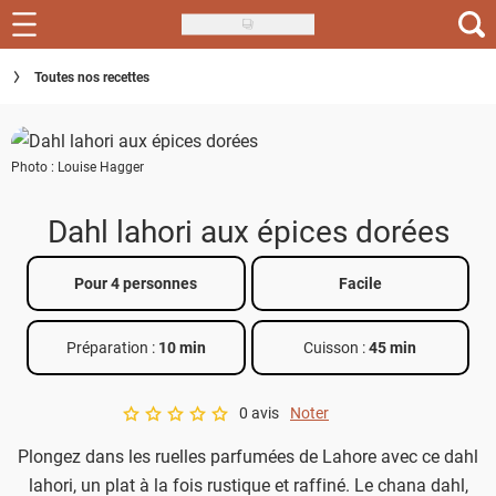
Skip
to
Recettes
Toutes nos recettes
main
content
Inspirations
Photo : Louise Hagger
Conseils
Menu de la semaine
Dahl lahori aux épices dorées
Actus
Pour 4 personnes
Facile
Téléchargez l'app Saveurs Recettes
Préparation :
10 min
Cuisson :
45 min
Index des recettes
0 avis
Noter
Guide d'achat
A star rating of 0 out of 5.
Plongez dans les ruelles parfumées de Lahore avec ce dahl
lahori, un plat à la fois rustique et raffiné. Le chana dahl,