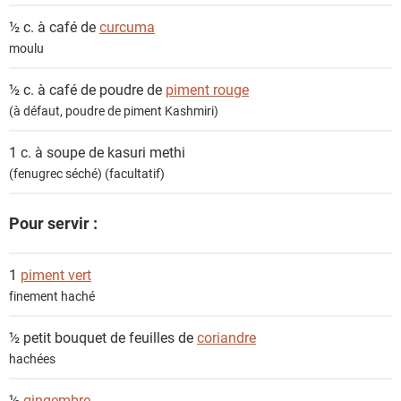
½ c. à café de
curcuma
moulu
½ c. à café de poudre de
piment rouge
(à défaut, poudre de piment Kashmiri)
1 c. à soupe de
kasuri methi
(fenugrec séché) (facultatif)
Pour servir :
1
piment vert
finement haché
½ petit bouquet de feuilles de
coriandre
hachées
½
gingembre