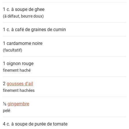
t
1 c. à soupe de
ghee
s
(à défaut, beurre doux)
1 c. à café de graines de
cumin
1
cardamome noire
(facultatif)
1
oignon rouge
finement haché
2
gousses d'ail
finement hachées
½
gingembre
pelé
4 c. à soupe de
purée de tomate