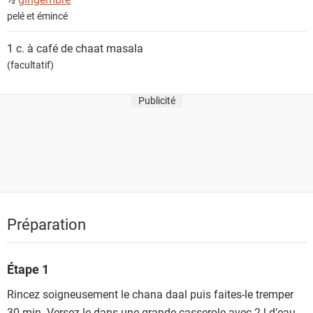
pelé et émincé
1 c. à café de
chaat masala
(facultatif)
Publicité
Préparation
Étape 1
Rincez soigneusement le chana daal puis faites-le tremper
30 min. Versez-le dans une grande casserole avec 2 l d’eau.