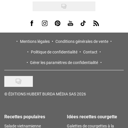
Visit us on Facebook
Visit us on Instagram
Visit us on Pinterest
Visit us on Youtube
Visit us on Tiktok
Visit us on Rss
Mentions légales
Conditions générales de vente
Politique de confidentialité
Contact
Gérer les paramètres de confidentialité
©
ÉDITIONS HUBERT BURDA MÉDIA SAS 2026
Recettes populaires
Idées recettes courgette
Salade vietnamienne
Galettes de courgettes à la