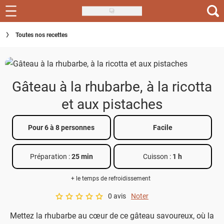
Skip
to
Recettes
Toutes nos recettes
main
content
Inspirations
Conseils
Gâteau à la rhubarbe, à la ricotta
Menu de la semaine
et aux pistaches
Actus
Pour 6 à 8 personnes
Facile
Téléchargez l'app Saveurs Recettes
Préparation :
25 min
Cuisson :
1 h
Index des recettes
+ le temps de refroidissement
Guide d'achat
0 avis
Noter
A star rating of 0 out of 5.
Mettez la rhubarbe au cœur de ce gâteau savoureux, où la