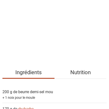
l
i
s
t
e
d
e
s
i
n
g
Ingrédients
Nutrition
r
é
d
200 g de
beurre demi-sel mou
i
+ 1 noix pour le moule
e
n
170 g de
rhubarbe