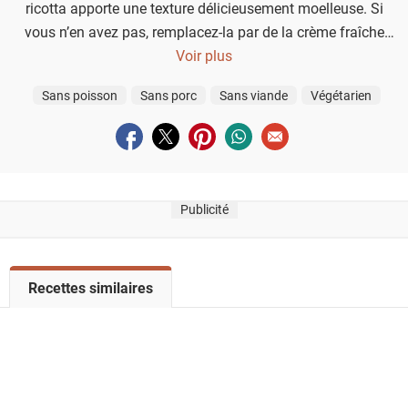
ricotta apporte une texture délicieusement moelleuse. Si
vous n’en avez pas, remplacez-la par de la crème fraîche
épaisse pour une alternative tout aussi gourmande.
Voir plus
Sans poisson
Sans porc
Sans viande
Végétarien
Partager sur facebook
Partager sur twitter
Partager sur pinterest
Partager sur whatsapp
Envoyer à un ami
Publicité
V
Recettes similaires
o
i
r
l
a