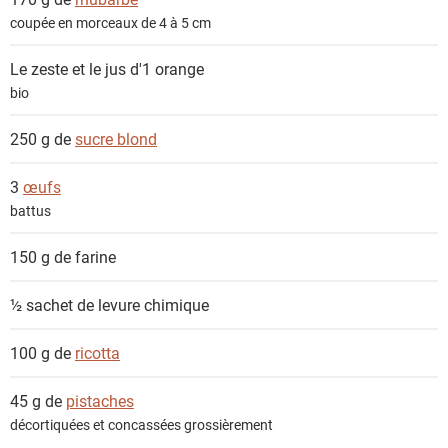
t
coupée en morceaux de 4 à 5 cm
s
Le zeste et le jus d'1
orange
bio
250 g de
sucre blond
3
œufs
battus
150 g de
farine
½ sachet de
levure chimique
100 g de
ricotta
45 g de
pistaches
décortiquées et concassées grossièrement