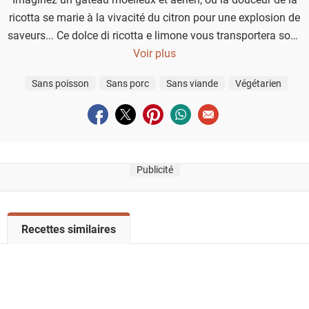
ricotta se marie à la vivacité du citron pour une explosion de
saveurs... Ce dolce di ricotta e limone vous transportera sous
le soleil éclatant de l’été !
Voir plus
Sans poisson
Sans porc
Sans viande
Végétarien
Partager sur facebook
Partager sur twitter
Partager sur pinterest
Partager sur whatsapp
Envoyer à un ami
Publicité
V
Recettes similaires
o
i
r
l