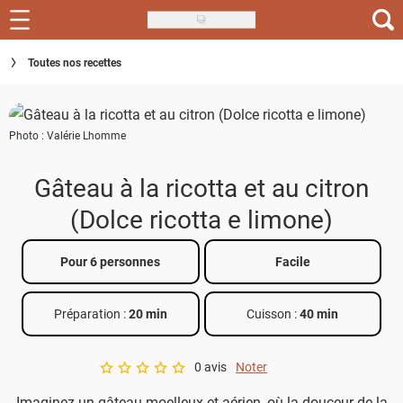
Skip
to
Recettes
Toutes nos recettes
main
content
Inspirations
Photo : Valérie Lhomme
Conseils
Menu de la semaine
Gâteau à la ricotta et au citron
(Dolce ricotta e limone)
Actus
Téléchargez l'app Saveurs Recettes
Pour 6 personnes
Facile
Index des recettes
Préparation :
20 min
Cuisson :
40 min
Guide d'achat
0 avis
Noter
A star rating of 0 out of 5.
Imaginez un gâteau moelleux et aérien, où la douceur de la