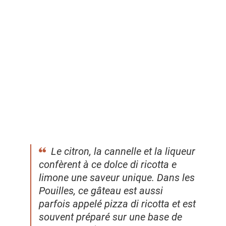
a
l
i
s
t
e
d
e
s
i
n
Le citron, la cannelle et la liqueur
g
confèrent à ce dolce di ricotta e
r
limone une saveur unique. Dans les
é
Pouilles, ce gâteau est aussi
d
parfois appelé pizza di ricotta et est
i
souvent préparé sur une base de
e