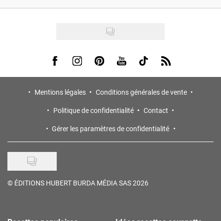
Visit us on Facebook
Visit us on Instagram
Visit us on Pinterest
Visit us on Youtube
Visit us on Tiktok
Visit us on Rss
Mentions légales
Conditions générales de vente
Politique de confidentialité
Contact
Gérer les paramètres de confidentialité
©
ÉDITIONS HUBERT BURDA MÉDIA SAS 2026