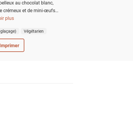
elleux au chocolat blanc,
e crémeux et de mini-œufs
ile et festive qui plaira aux
ir plus
 parfaite pour clore un repas
 glaçage)
Végétarien
 en beauté.
Imprimer