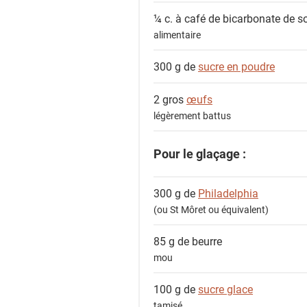
¼ c. à café de
bicarbonate de 
alimentaire
300 g de
sucre en poudre
2 gros
œufs
légèrement battus
Pour le glaçage :
300 g de
Philadelphia
(ou St Môret ou équivalent)
85 g de
beurre
mou
100 g de
sucre glace
tamisé