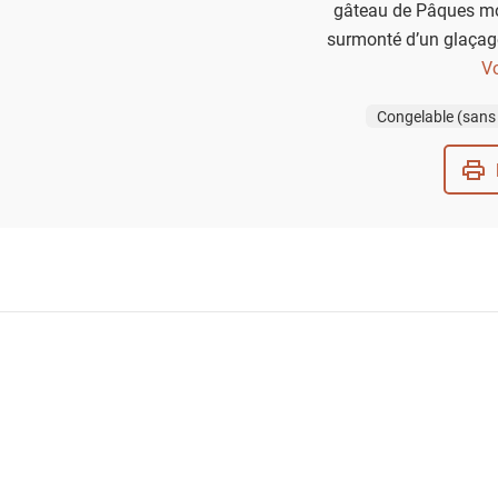
gâteau de Pâques mo
surmonté d’un glaçag
colorés. Une recette fac
Vo
petits comme aux grands,
Congelable (sans
pascal