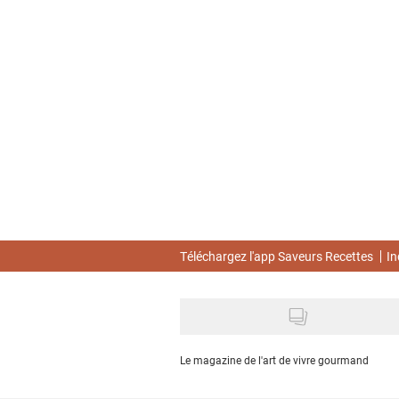
Skip
to
main
content
Téléchargez l'app Saveurs Recettes
In
Le magazine de l'art de vivre gourmand