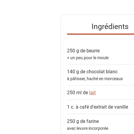
s
t
e
Ingrédients
d
e
s
250 g de
beurre
i
+ un peu pour le moule
n
g
140 g de
chocolat blanc
r
à pâtisser, haché en morceaux
é
d
250 ml de
lait
i
e
1 c. à café
d'extrait de vanille
n
250 g de
farine
t
avec levure incorporée
s