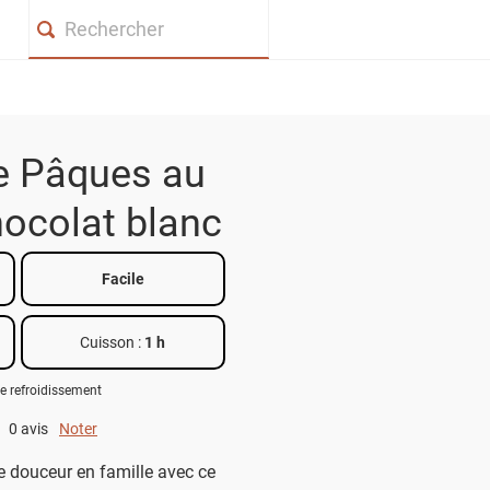
Search
e Pâques au
ocolat blanc
Facile
Cuisson :
1 h
e refroidissement
0 avis
Noter
0 out of 5.
 douceur en famille avec ce