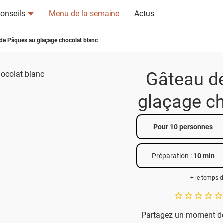
onseils
Menu de la semaine
Actus
de Pâques au glaçage chocolat blanc
Gâteau d
glaçage ch
tsapp
n ami
Pour 10 personnes
Préparation :
10 min
+ le temps d
A star rating of 
Partagez un moment de