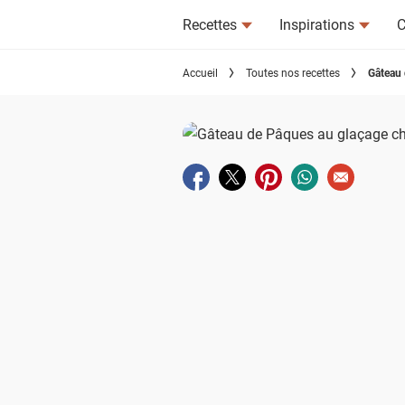
Recettes
Inspirations
C
Accueil
Toutes nos recettes
Gâteau 
Partager sur facebook
Partager sur twitter
Partager sur pinterest
Partager sur wha
Envoyer à u