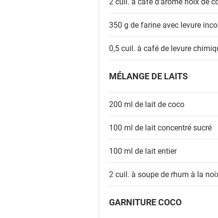
2 cuil. à café
d'arôme noix de c
i
e
350 g de
farine avec levure inc
n
t
0,5 cuil. à café de
levure chimiq
s
MÉLANGE DE LAITS
200 ml de
lait de coco
100 ml de
lait concentré sucré
100 ml de
lait entier
2 cuil. à soupe de
rhum à la noi
GARNITURE COCO