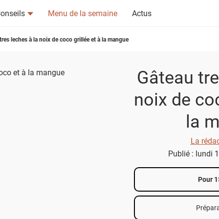
onseils
Menu de la semaine
Actus
tres leches à la noix de coco grillée et à la mangue
Gâteau tre
noix de coc
tsapp
n ami
la 
La réda
Publié : lundi 
Pour 1
Prépara