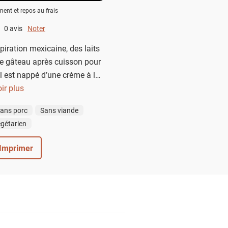
ment et repos au frais
0 avis
Noter
0 out of 5.
piration mexicaine, des laits
le gâteau après cuisson pour
il est nappé d’une crème à la
 de copeaux de noix de coco
ir plus
our une touche ensoleillée.
ans porc
Sans viande
gétarien
Imprimer