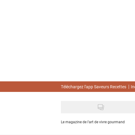
Skip
to
main
content
Téléchargez l'app Saveurs Recettes
In
Le magazine de l'art de vivre gourmand