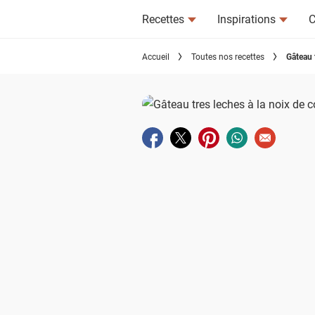
Recettes
Inspirations
C
Accueil
Toutes nos recettes
Gâteau 
Partager sur facebook
Partager sur twitter
Partager sur pinterest
Partager sur wha
Envoyer à u