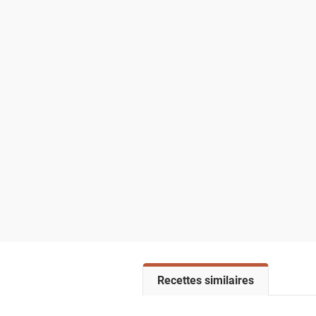
V
Recettes similaires
o
i