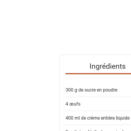
r
l
a
l
i
s
t
e
Ingrédients
d
e
s
300 g de
sucre en poudre
i
n
4
œufs
g
r
400 ml de
crème entière liquide
é
d