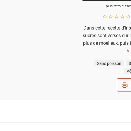
plus refroidisse
A star rating of 
Dans cette recette d’ins
sucrés sont versés sur 
plus de moelleux, puis 
noix de coco aérienne,
Vo
grillée et de mangue p
Sans poisson
S
Vé