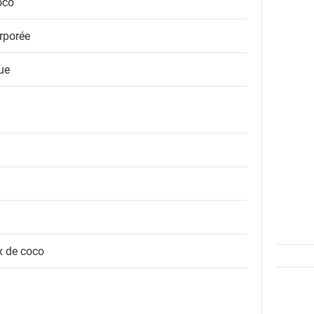
oco
orporée
ue
x de coco