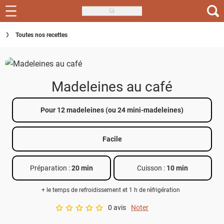
Skip
to
Recettes
Toutes nos recettes
main
content
Inspirations
Conseils
Madeleines au café
Menu de la semaine
Pour 12 madeleines (ou 24 mini-madeleines)
Actus
Facile
Téléchargez l'app Saveurs Recettes
Index des recettes
Préparation :
20 min
Cuisson :
10 min
Guide d'achat
+ le temps de refroidissement et 1 h de réfrigération
0 avis
Noter
A star rating of 0 out of 5.