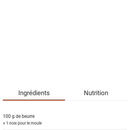
a
l
i
s
t
e
d
e
s
i
n
g
Ingrédients
Nutrition
r
é
d
100 g de
beurre
i
+ 1 noix pour le moule
e