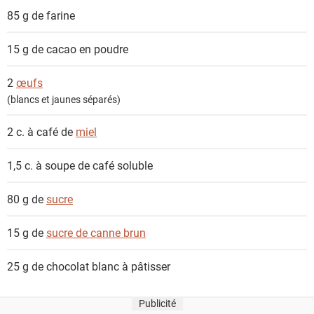
n
85 g de
farine
t
s
15 g de
cacao en poudre
2
œufs
(blancs et jaunes séparés)
2 c. à café de
miel
1,5 c. à soupe de
café soluble
80 g de
sucre
15 g de
sucre de canne brun
25 g de
chocolat blanc à pâtisser
Publicité