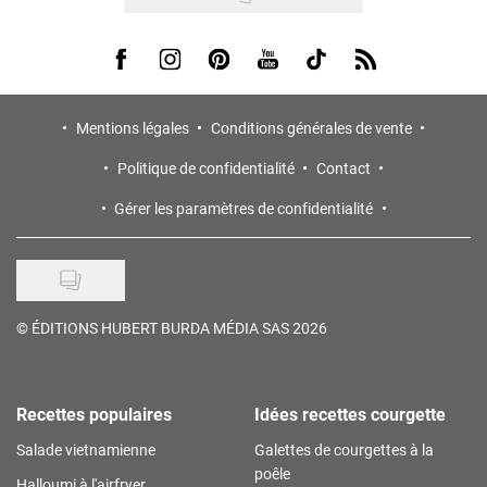
Visit us on Facebook
Visit us on Instagram
Visit us on Pinterest
Visit us on Youtube
Visit us on Tiktok
Visit us on Rss
Mentions légales
Conditions générales de vente
Politique de confidentialité
Contact
Gérer les paramètres de confidentialité
©
ÉDITIONS HUBERT BURDA MÉDIA SAS 2026
Recettes populaires
Idées recettes courgette
Salade vietnamienne
Galettes de courgettes à la
poêle
Halloumi à l'airfryer