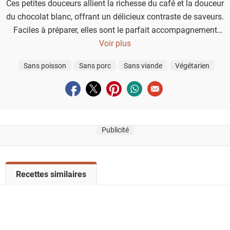
Ces petites douceurs allient la richesse du café et la douceur
du chocolat blanc, offrant un délicieux contraste de saveurs.
Faciles à préparer, elles sont le parfait accompagnement
pour une pause café.
Voir plus
Sans poisson
Sans porc
Sans viande
Végétarien
Partager sur facebook
Partager sur twitter
Partager sur pinterest
Partager sur whatsapp
Envoyer à un ami
Publicité
V
Recettes similaires
o
i
r
l