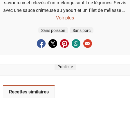
savoureux et relevés d’un mélange subtil de légumes. Servis
avec une sauce crémeuse au yaourt et un filet de mélasse de
grenade, ils font une entrée élégante et parfumée qui
Voir plus
surprendra vos invités.
Sans poisson
Sans porc
Partager sur facebook
Partager sur twitter
Partager sur pinterest
Partager sur whatsapp
Envoyer à un ami
Publicité
V
Recettes similaires
o
i
r
l
a