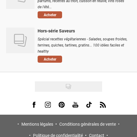
parfums, recettes au thon, cuisson en feuille, vins rosés
de l'été...
Acheter
Hors-série Saveurs
Spécial recettes végétariennes - Salades, soupes froides,
terrines, quiches, tartines, gratins... 100 idées faciles et
healthy
Acheter
Visit us on Facebook
Visit us on Instagram
Visit us on Pinterest
Visit us on Youtube
Visit us on Tiktok
Visit us on Rss
Mentions légales
Conditions générales de vente
Politique de confidentialité
Contact