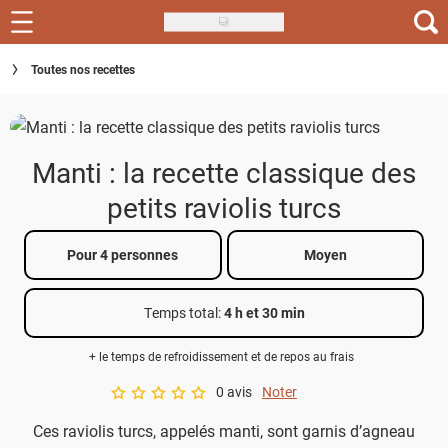
Skip
to
Recettes
Toutes nos recettes
main
content
Inspirations
Conseils
Manti : la recette classique des
Menu de la semaine
petits raviolis turcs
Actus
Pour 4 personnes
Moyen
Téléchargez l'app Saveurs Recettes
Temps total
:
4 h et 30 min
Index des recettes
+ le temps de refroidissement et de repos au frais
Guide d'achat
0 avis
Noter
A star rating of 0 out of 5.
Ces raviolis turcs, appelés manti, sont garnis d’agneau