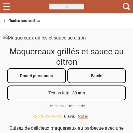
Skip
to
Recettes
Toutes nos recettes
main
content
Inspirations
Conseils
Maquereaux grillés et sauce au
Menu de la semaine
citron
Actus
Pour 4 personnes
Facile
Téléchargez l'app Saveurs Recettes
Temps total
:
30 min
Index des recettes
+ le temps de marinade
Guide d'achat
0 avis
Noter
A star rating of 0 out of 5.
Cuisez de délicieux maquereaux au barbecue avec une