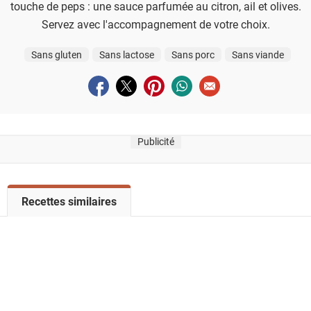
touche de peps : une sauce parfumée au citron, ail et olives.
Servez avec l'accompagnement de votre choix.
Sans gluten
Sans lactose
Sans porc
Sans viande
Partager sur facebook
Partager sur twitter
Partager sur pinterest
Partager sur whatsapp
Envoyer à un ami
Publicité
V
Recettes similaires
o
i
r
l
a
l