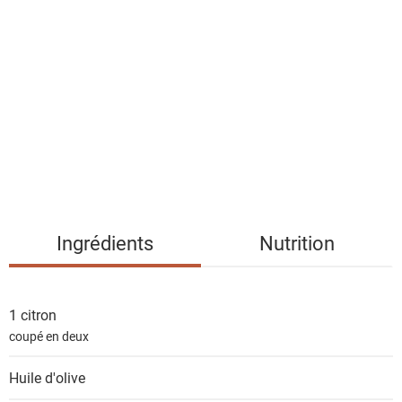
i
s
t
e
d
e
s
i
n
g
Ingrédients
Nutrition
r
é
d
1
citron
i
coupé en deux
e
n
Huile d'olive
t