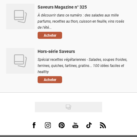
Saveurs Magazine n° 325
À découvrir dans ce numéro : des salades aux mille
parfums, recettes au thon, cuisson en feuille, vins rosés
de l'été...
Acheter
Hors-série Saveurs
Spécial recettes végétariennes - Salades, soupes froides,
terrines, quiches, tartines, gratins... 100 idées faciles et
healthy
Acheter
Visit us on Facebook
Visit us on Instagram
Visit us on Pinterest
Visit us on Youtube
Visit us on Tiktok
Visit us on Rss