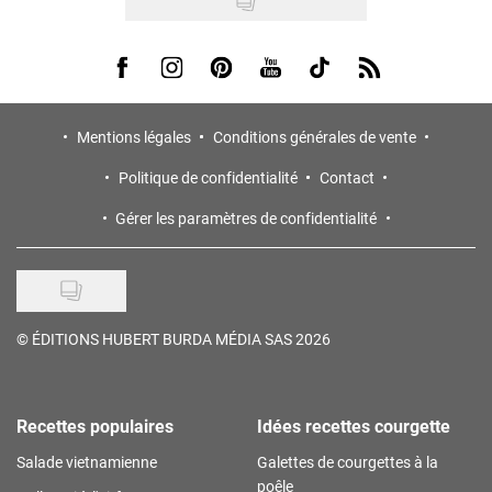
Visit us on Facebook
Visit us on Instagram
Visit us on Pinterest
Visit us on Youtube
Visit us on Tiktok
Visit us on Rss
Mentions légales
Conditions générales de vente
Politique de confidentialité
Contact
Gérer les paramètres de confidentialité
©
ÉDITIONS HUBERT BURDA MÉDIA SAS 2026
Recettes populaires
Idées recettes courgette
Salade vietnamienne
Galettes de courgettes à la
poêle