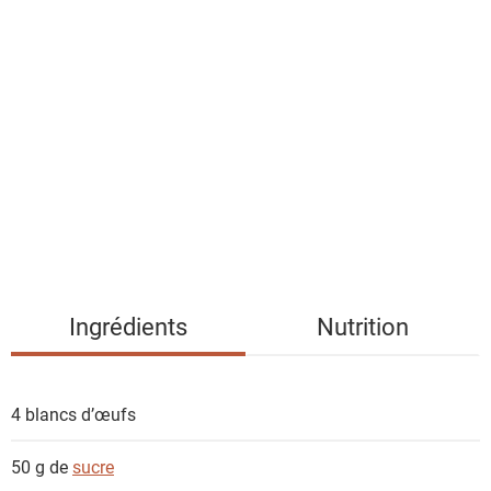
l
i
s
t
e
d
e
s
i
n
g
Ingrédients
Nutrition
r
é
d
4
blancs d’œufs
i
e
50 g de
sucre
n