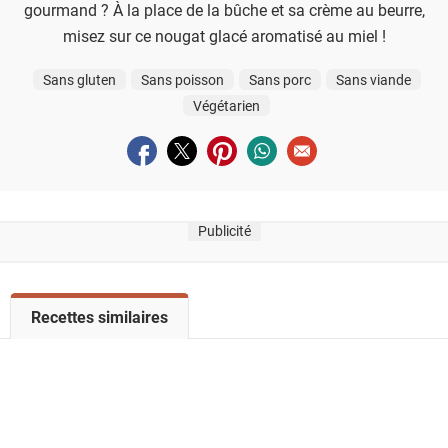
gourmand ? À la place de la bûche et sa crème au beurre,
misez sur ce nougat glacé aromatisé au miel !
Sans gluten
Sans poisson
Sans porc
Sans viande
Végétarien
Partager sur facebook
Partager sur twitter
Partager sur pinterest
Partager sur whatsapp
Envoyer à un ami
Publicité
V
Recettes similaires
o
i
r
l
a