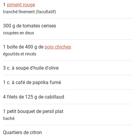
n
1
piment rouge
t
tranché finement (facultatif)
s
300 g de
tomates cerises
coupées en deux
1 boîte de 400 g de
pois chiches
égouttés et rincés
3 c. à soupe
d'huile d'olive
1 c. à café de
paprika fumé
4 filets de 125 g de
cabillaud
1 petit bouquet de
persil plat
haché
Quartiers de
citron