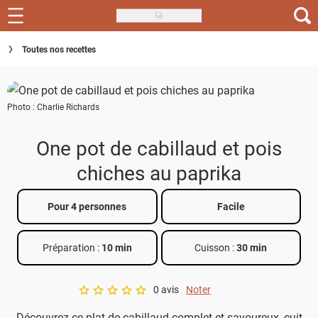
Skip
to
Recettes
Toutes nos recettes
main
content
Inspirations
Photo : Charlie Richards
Conseils
Menu de la semaine
One pot de cabillaud et pois
chiches au paprika
Actus
Téléchargez l'app Saveurs Recettes
Pour 4 personnes
Facile
Index des recettes
Préparation :
10 min
Cuisson :
30 min
Guide d'achat
0 avis
Noter
A star rating of 0 out of 5.
Découvrez ce plat de cabillaud complet et savoureux, cuit