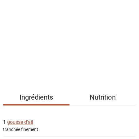
a
l
i
s
t
e
d
e
s
i
n
g
Ingrédients
Nutrition
r
é
d
1
gousse d'ail
i
tranchée finement
e