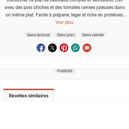
avec des pois chiches et des tomates cerises juteuses dans
un même plat. Facile à préparer, léger et riche en protéines,
c’est le dîner idéal pour les soirs de semaine, lorsque vous
Voir plus
manquez de temps mais souhaitez conserver une
Sans lactose
Sans porc
Sans viande
alimentation saine et gourmande.
Partager sur facebook
Partager sur twitter
Partager sur pinterest
Partager sur whatsapp
Envoyer à un ami
Publicité
V
Recettes similaires
o
i
r
l