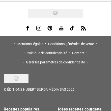
Visit us on Facebook
Visit us on Instagram
Visit us on Pinterest
Visit us on Youtube
Visit us on Tiktok
Visit us on Rss
Mentions légales
Conditions générales de vente
Politique de confidentialité
Contact
Gérer les paramètres de confidentialité
©
ÉDITIONS HUBERT BURDA MÉDIA SAS 2026
Recettes populaires
Idées recettes courgette