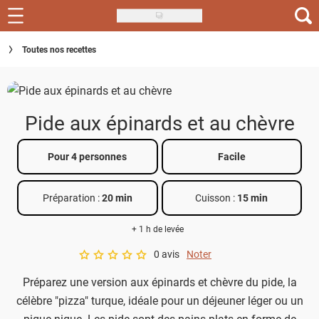
Skip
to
Recettes
Toutes nos recettes
main
content
Inspirations
Conseils
Pide aux épinards et au chèvre
Menu de la semaine
Pour 4 personnes
Facile
Actus
Préparation :
20 min
Cuisson :
15 min
Téléchargez l'app Saveurs Recettes
+ 1 h de levée
Index des recettes
0 avis
Noter
A star rating of 0 out of 5.
Guide d'achat
Préparez une version aux épinards et chèvre du pide, la
célèbre "pizza" turque, idéale pour un déjeuner léger ou un
pique-nique. Les pide sont des pains plats en forme de