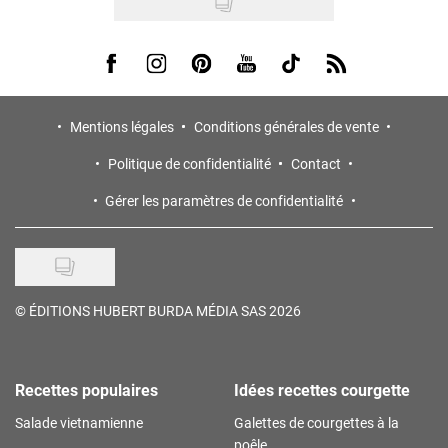
Visit us on Facebook
Visit us on Instagram
Visit us on Pinterest
Visit us on Youtube
Visit us on Tiktok
Visit us on Rss
Mentions légales
Conditions générales de vente
Politique de confidentialité
Contact
Gérer les paramètres de confidentialité
©
ÉDITIONS HUBERT BURDA MÉDIA SAS 2026
Recettes populaires
Idées recettes courgette
Salade vietnamienne
Galettes de courgettes à la
poêle