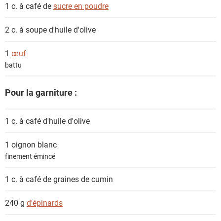
s
1 c. à café de
sucre en poudre
2 c. à soupe
d'huile d'olive
1
œuf
battu
Pour la garniture :
1 c. à café
d'huile d'olive
1
oignon blanc
finement émincé
1 c. à café de graines de
cumin
240 g
d'épinards