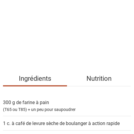
i
s
t
e
d
e
s
i
n
g
Ingrédients
Nutrition
r
é
d
300 g de
farine à pain
i
(T65 ou T85) + un peu pour saupoudrer
e
n
1 c. à café de
levure sèche de boulanger à action rapide
t