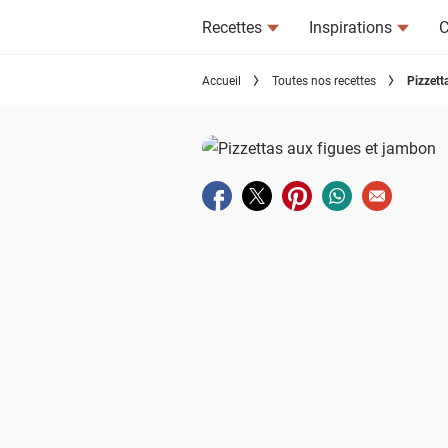
Recettes
Inspirations
C
Accueil
Toutes nos recettes
Pizzett
Partager sur facebook
Partager sur twitter
Partager sur pinterest
Partager sur wha
Envoyer à u