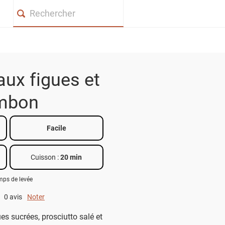
Search
aux figues et
mbon
Facile
Cuisson :
20 min
emps de levée
0 avis
Noter
0 out of 5.
es sucrées, prosciutto salé et