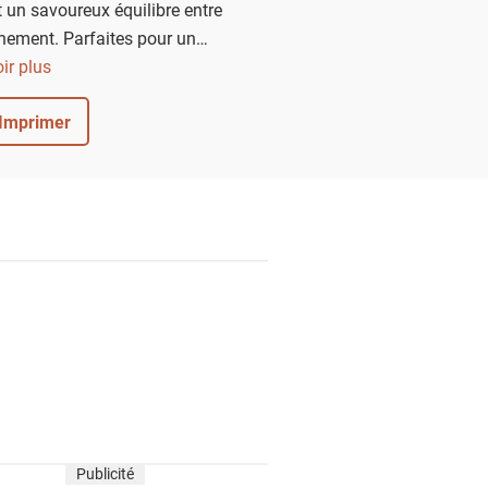
un savoureux équilibre entre
nement. Parfaites pour un
uner d’été plein de caractère.
ir plus
Imprimer
Publicité