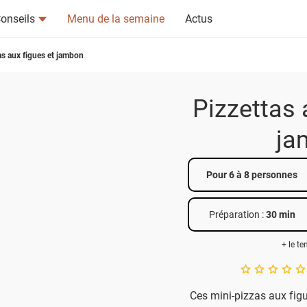
onseils
Menu de la semaine
Actus
as aux figues et jambon
Pizzettas 
ja
tsapp
n ami
Pour 6 à 8 personnes
Préparation :
30 min
+ le t
A star rating of 
Ces mini-pizzas aux figu