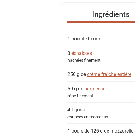
t
e
Ingrédients
d
e
s
1 noix de
beurre
i
n
3
échalotes
g
hachées finement
r
é
250 g de
crème fraîche entière
d
i
50 g de
parmesan
e
râpé finement
n
4
figues
t
coupées en morceaux
s
1 boule de 125 g de
mozzarella 