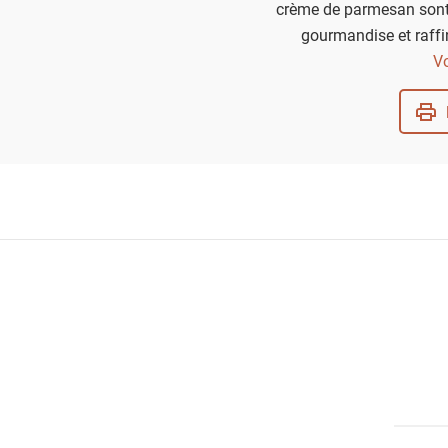
crème de parmesan sont 
gourmandise et raffi
apéritif chic ou un déje
Vo