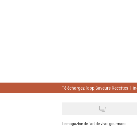
Skip
to
main
content
Téléchargez l'app Saveurs Recettes
In
Le magazine de l'art de vivre gourmand