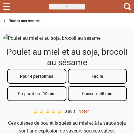
Skip
to
Recettes
Toutes nos recettes
main
content
Inspirations
Conseils
Poulet au miel et au soja, brocoli
Menu de la semaine
au sésame
Actus
Pour 4 personnes
Facile
Téléchargez l'app Saveurs Recettes
Préparation :
10 min
Cuisson :
45 min
Index des recettes
0 avis
Noter
Guide d'achat
A star rating of 0 out of 5.
Ces cuisses de poulet laquées au miel et à la sauce soja
sont une explosion de saveurs sucrées-salées,