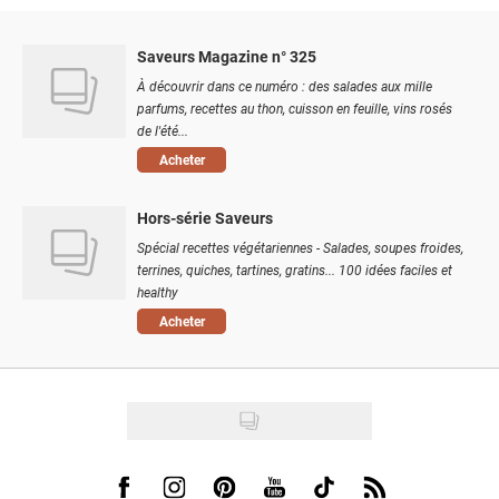
Saveurs Magazine n° 325
À découvrir dans ce numéro : des salades aux mille
parfums, recettes au thon, cuisson en feuille, vins rosés
de l'été...
Acheter
Hors-série Saveurs
Spécial recettes végétariennes - Salades, soupes froides,
terrines, quiches, tartines, gratins... 100 idées faciles et
healthy
Acheter
Visit us on Facebook
Visit us on Instagram
Visit us on Pinterest
Visit us on Youtube
Visit us on Tiktok
Visit us on Rss