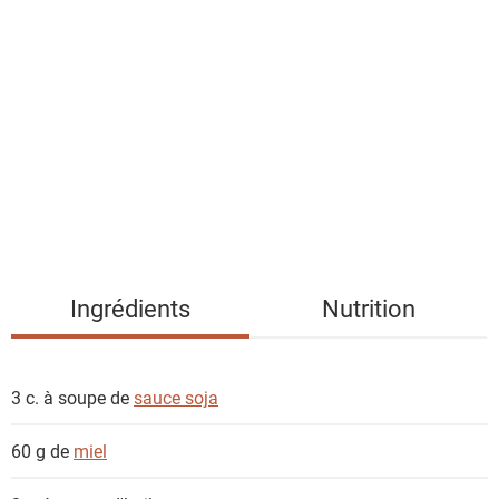
l
i
s
t
e
d
e
s
i
n
g
Ingrédients
Nutrition
r
é
d
3 c. à soupe de
sauce soja
i
e
60 g de
miel
n
t